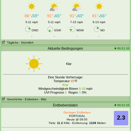
86°
59°
91°
65°
91°
60°
81°
56°
↓
↓
↓
↓
5-11 mph
5-11 mph
7-15 mph
6-13 mph
ONO
SSW
WSW
NO
-
-
-
-
Tägliche
- Stündlich
Aktuelle Bedingungen
09:21:33
Klar
Eine Stunde Vorhersage:
Temperatur
69
°F
Klar
Windgeschwindigkeit-Böeen
5-10
mph
UVI Prognose
2
Regen
0%
Geschichte
- Erdbeben
- Blitz
Erdbebendaten
09:21:33
Geringer Erdbeben
PORTUGAL
2.3
Heute @ 09:05
Tiefe:
11.2
KMs - Entfernung:
1228
Meilen