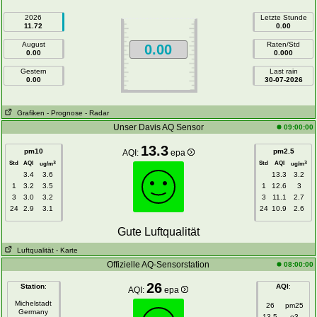
2026
Letzte Stunde
11.72
0.00
August
Raten/Std
0.00
0.00
0.000
Gestern
Last rain
0.00
30-07-2026
Grafiken
- Prognose
- Radar
Unser Davis AQ Sensor
09:00:00
13.3
pm10
pm2.5
AQI:
epa
Std
AQI
Std
AQI
3
3
ug/m
ug/m
3.4
3.6
13.3
3.2
1
3.2
3.5
1
12.6
3
3
3.0
3.2
3
11.1
2.7
24
2.9
3.1
24
10.9
2.6
Gute Luftqualität
Luftqualität
- Karte
Offizielle AQ-Sensorstation
08:00:00
26
Station
:
AQI
:
AQI:
epa
Michelstadt
26
pm25
Germany
13.5
o3