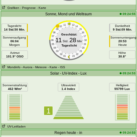
Grafiken
- Prognose
- Karte
Sonne, Mond und Weltraum
09:24:55
11
13
Tageslicht
Dunkelheit
10
14
14 Std.50 Min.
09
15
9 Std.09 Min.
08
16
Geschätzt:
07
17
Sonnenaufgang
Sonnenuntergang
11
28
06
18
06:04
Std.
Min.
20:53
05
19
Morgen
Heute
Tageslicht
04
20
03
21
Azimut
Höhe
02
22
101.9° OSO
01
23
30.8°
Mondinfo
- Aurora
- Meteore
- Karte
- ISS
Solar - UV-Index - Lux
09:24:53
Sonnenstrahlung
Ultraviolett
Helligkeit
462 W/m²
1.4 Index
55799 Lux
1
UV-Leitfaden
Regen heute - in
09:24:53