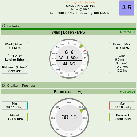
Geringer Erdbeben
SALTA, ARGENTINA
3.5
Heute @ 09:04
Tiefe:
189.2
KMs - Entfernung:
6914
Meilen
Erdbeben
Wind | Böeen - MPS
09:24:56
N
Wind (Schnitt)
Böeen (Max)
NNW
NNO
8.1 MPS
NW
NO
11.5 MPS
6
6
WNW
ONO
2 Bft
Wind
Wind
Böeen
W
E
Leichte Brise
6.0 mph =
9.7 km/h
44°
NO
WSW
OSO
2.7 m/s
Richtung (Schnitt)
SW
SO
5.2 kts
ONO 63°
SSW
SSO
S
Grafiken
- Prognose
Barometer - inHg
09:24:53
29.5
Min
Max
30.14 inHg
30.16 inHg
29.0
30.0
Aktuell
Konstant
30.15
1021.0 hPa
28.5
30.5
0.000 inHg
28.0
31.0
|
27.5
31.5