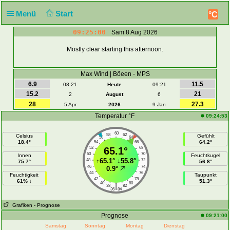
Menü
Start
°C
09:25:00
Sam 8 Aug 2026
Mostly clear starting this afternoon.
Max Wind | Böeen - MPS
6.9
11.5
08:21
Heute
09:21
15.2
21
2
August
6
28
27.3
5 Apr
2026
9 Jan
Temperatur °F
09:24:53
60
58
62
Celsius
Gefühlt
56
64
18.4°
64.2°
54
66
52
65.1°
68
50
70
Innen
Feuchtkugel
↑
65.1°
↓
55.8°
48
72
75.7°
56.8°
46
74
0.9°
44
76
Feuchtigkeit
Taupunkt
42
78
61% ↓
51.3°
40
80
|
38
82
36
84
Grafiken
- Prognose
Prognose
09:21:00
Samstag
Sonntag
Montag
Dienstag