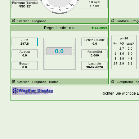
7.8 mph
Richtung (Schnitt)
SW
SO
6.7 kts
NNO 32°
SSW
SSO
S
Grafiken
- Prognose
Grafiken
- Pro
Regen heute - mm
14:28:05
pm10
2026
Letzte Stunde
297.8
0.0
Std
AQI
3
ug/m
2.7
2.9
0.0
August
Raten/Std
1
3.6
3.9
0.0
0.000
3
3.9
4.3
Gestern
Last rain
24
2.9
3.1
0.0
30-07-2026
Grafiken
- Prognose
- Radar
Luftqualität
- K
Richten Sie wichtige 