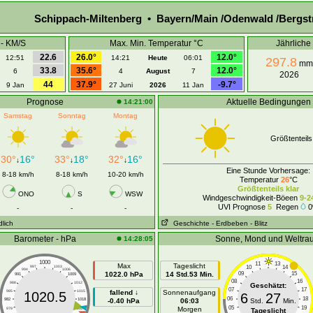
Schippach-Miltenberg • Bayern/Main /Odenwald /Bergst
 - KM/S
Max. Min. Temperatur °C
Jährlich
22.6
26.0°
12.0°
12:51
14:21
Heute
06:01
297.8
mm
33.8
35.6°
12.0°
6
4
August
7
2026
44
37.9°
-9.7°
9 Jan
27 Juni
2026
11 Jan
Prognose
Aktuelle Bedingungen
14:21:00
Samstag
Sonntag
Montag
Größtenteils
30°
16°
33°
18°
32°
16°
↓
↓
↓
Eine Stunde Vorhersage:
8-18 km/h
8-18 km/h
10-20 km/h
Temperatur
26
°C
Größtenteils klar
ONO
S
WSW
Windgeschwindigkeit-Böeen
9-2
UVI Prognose
5
Regen
0
-
-
-
dlich
Geschichte
- Erdbeben
- Blitz
Barometer - hPa
Sonne, Mond und Weltra
14:28:05
1000
11
13
Max
Tageslicht
10
14
997
1003
994
1006
1022.0 hPa
14 Std.53 Min.
09
15
991
1009
08
16
988
1012
Geschätzt:
07
17
985
1015
fallend ↓
Sonnenaufgang
1020.5
6
27
06
18
982
1018
-0.40 hPa
06:03
Std.
Min.
05
19
Morgen
979
1021
Tageslicht