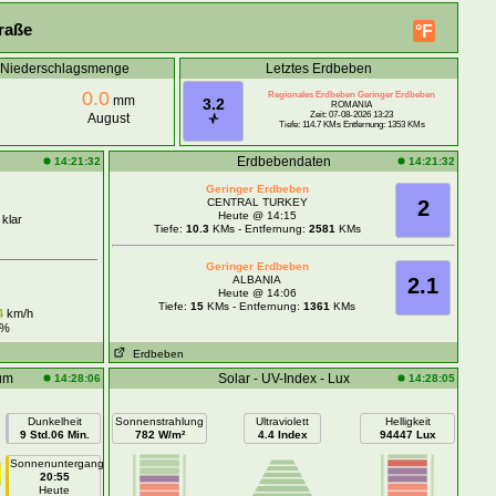
raße
°F
e Niederschlagsmenge
Letztes Erdbeben
0.0
Regionales Erdbeben Geringer Erdbeben
mm
3.2
ROMANIA
Zeit: 07-08-2026 13:23
August
Tiefe: 114.7 KMs Entfernung: 1353 KMs
Erdbebendaten
14:21:32
14:21:32
Geringer Erdbeben
CENTRAL TURKEY
2
Heute @ 14:15
 klar
Tiefe:
10.3
KMs - Entfernung:
2581
KMs
Geringer Erdbeben
ALBANIA
2.1
Heute @ 14:06
Tiefe:
15
KMs - Entfernung:
1361
KMs
4
km/h
%
Erdbeben
um
Solar - UV-Index - Lux
14:28:06
14:28:05
Dunkelheit
Sonnenstrahlung
Ultraviolett
Helligkeit
9 Std.06 Min.
782 W/m²
4.4 Index
94447 Lux
Sonnenuntergang
20:55
Heute