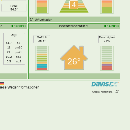
4
Höhe
54.5°
UV-Leitfaden
on
Innentemperatur °C
13:00:00
14:28:05
AQI
:
Gefühlt
Feuchtigkeit
25.5°
37%
44.7
o3
11
pm10
21
pm25
19.2
no2
26°
0.5
so2
iese Wetterinformationen.
Credits, Kontakt und . . .