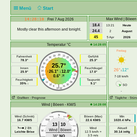
Menü
Start
14:28:10
Max Wind | Böeen
Frei 7 Aug 2026
18.4
13:21
Heute
Mostly clear this afternoon and tonight.
24.4
2
August
45
5 Apr
2026
Temperatur °C
14:28:05
Freitag
20
19
21
Fahrenheit
Gefühlt
18
22
78.3°
25.3°
17
23
16
25.7°
24
15
25
Innen
Feuchtkugel
26°
12°
↓
↑
26.1°
↓
12.0°
14
26
25.9°
17.0°
13
27
0.6°
7-18 km/h
12
28
Feuchtigkeit
Taupunkt
11
29
35% ↓
9.1°
10
30
SO
|
9
31
8
32
-
Grafiken
- Prognose
Tägliche
- Stün
Wind | Böeen - KM/S
14:28:08
N
Wind (Schnitt)
Böeen (Max)
Min
NNW
NNO
16.7 KM/S
NW
NO
22.6 KM/S
1020.4 hPa
13
10
WNW
ONO
2 Bft
Wind
Aktuell
Wind
Böeen
W
E
Leichte Brise
12.5 km/h =
30.14 inHg
3.5 m/s
38°
NO
WSW
OSO