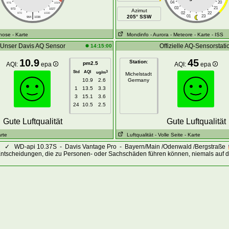
04
20
976
1024
03
21
973
1027
Azimut
|
02
22
970
1030
205° SSW
01
23
964
1036
gnose
- Karte
Mondinfo
- Aurora
- Meteore
- Karte
- ISS
Unser Davis AQ Sensor
Offizielle AQ-Sensorstati
14:15:00
10.9
45
Station
:
pm2.5
AQI:
epa
AQI:
epa
Std
AQI
3
ug/m
Michelstadt
10.9
2.6
Germany
1
13.5
3.3
3
15.1
3.6
24
10.5
2.5
Gute Luftqualität
Gute Luftqualität
arte
Luftqualität
- Volle Seite
- Karte
✓
WD-api 10.37S - Davis Vantage Pro - Bayern/Main /Odenwald /Bergstraße
Entscheidungen, die zu Personen- oder Sachschäden führen können, niemals auf d