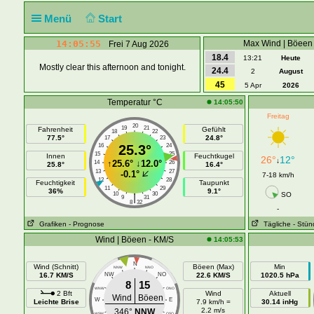
Menü
Start
14:05:55
Max Wind | Böeen
Frei 7 Aug 2026
18.4
13:21
Heute
Mostly clear this afternoon and tonight.
24.4
2
August
45
5 Apr
2026
Temperatur °C
14:05:50
Freitag
20
19
21
Fahrenheit
Gefühlt
18
22
77.5°
24.8°
17
23
16
25.3°
24
15
25
Innen
Feuchtkugel
26°
12°
↓
↑
25.6°
↓
12.0°
14
26
25.8°
16.4°
13
27
-0.1°
7-18 km/h
12
28
Feuchtigkeit
Taupunkt
11
29
36%
9.1°
10
30
SO
|
9
31
8
32
-
Grafiken
- Prognose
Tägliche
- Stün
Wind | Böeen - KM/S
14:05:53
N
Wind (Schnitt)
Böeen (Max)
Min
NNW
NNO
16.7 KM/S
NW
NO
22.6 KM/S
1020.5 hPa
8
15
WNW
ONO
2 Bft
Wind
Aktuell
Wind
Böeen
W
E
Leichte Brise
7.9 km/h =
30.14 inHg
2.2 m/s
346°
NNW
WSW
OSO