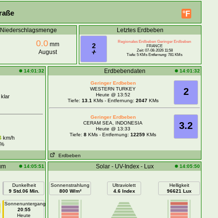
raße
°F
e Niederschlagsmenge
Letztes Erdbeben
0.0
Regionales Erdbeben Geringer Erdbeben
mm
2
FRANCE
Zeit: 07-08-2026 11:58
August
Tiefe: 5 KMs Entfernung: 781 KMs
Erdbebendaten
14:01:32
14:01:32
Geringer Erdbeben
WESTERN TURKEY
2
Heute @ 13:52
 klar
Tiefe:
13.1
KMs - Entfernung:
2047
KMs
Geringer Erdbeben
CERAM SEA, INDONESIA
3.2
Heute @ 13:33
Tiefe:
8
KMs - Entfernung:
12259
KMs
4
km/h
%
Erdbeben
um
Solar - UV-Index - Lux
14:05:51
14:05:50
Dunkelheit
Sonnenstrahlung
Ultraviolett
Helligkeit
9 Std.06 Min.
800 W/m²
4.6 Index
96621 Lux
Sonnenuntergang
20:55
Heute