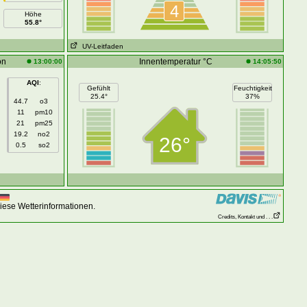
4
Höhe
55.8°
UV-Leitfaden
on
Innentemperatur °C
13:00:00
14:05:50
AQI
:
Gefühlt
Feuchtigkeit
25.4°
37%
44.7
o3
11
pm10
21
pm25
19.2
no2
26°
0.5
so2
iese Wetterinformationen.
Credits, Kontakt und . . .