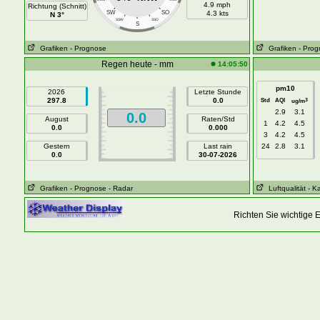
4.9 mph
Richtung (Schnitt)
SW
SO
4.3 kts
N 3°
SSW
SSO
S
Grafiken
- Prognose
Grafiken
- Pro
Regen heute - mm
14:05:50
pm10
2026
Letzte Stunde
297.8
0.0
Std
AQI
3
ug/m
2.9
3.1
0.0
August
Raten/Std
1
4.2
4.5
0.0
0.000
3
4.2
4.5
Gestern
Last rain
24
2.8
3.1
0.0
30-07-2026
Grafiken
- Prognose
- Radar
Luftqualität
- K
Richten Sie wichtige 