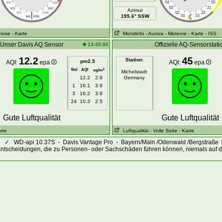
04
20
976
1024
03
21
973
1027
Azimut
|
02
22
970
1030
195.6° SSW
01
23
964
1036
gnose
- Karte
Mondinfo
- Aurora
- Meteore
- Karte
- ISS
Unser Davis AQ Sensor
Offizielle AQ-Sensorstati
13:45:00
12.2
45
Station
:
pm2.5
AQI:
epa
AQI:
epa
Std
AQI
3
ug/m
Michelstadt
12.2
2.9
Germany
1
16.1
3.9
3
16.2
3.9
24
10.3
2.5
Gute Luftqualität
Gute Luftqualität
arte
Luftqualität
- Volle Seite
- Karte
✓
WD-api 10.37S - Davis Vantage Pro - Bayern/Main /Odenwald /Bergstraße
Entscheidungen, die zu Personen- oder Sachschäden führen können, niemals auf d