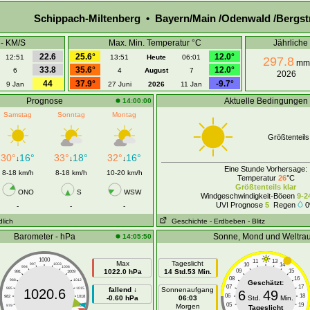
Schippach-Miltenberg • Bayern/Main /Odenwald /Bergst
 - KM/S
Max. Min. Temperatur °C
Jährlich
22.6
25.6°
12.0°
12:51
13:51
Heute
06:01
297.8
mm
33.8
35.6°
12.0°
6
4
August
7
2026
44
37.9°
-9.7°
9 Jan
27 Juni
2026
11 Jan
Prognose
Aktuelle Bedingungen
14:00:00
Samstag
Sonntag
Montag
Größtenteils
30°
16°
33°
18°
32°
16°
↓
↓
↓
Eine Stunde Vorhersage:
8-18 km/h
8-18 km/h
10-20 km/h
Temperatur
26
°C
Größtenteils klar
ONO
S
WSW
Windgeschwindigkeit-Böeen
9-2
UVI Prognose
5
Regen
0
-
-
-
dlich
Geschichte
- Erdbeben
- Blitz
Barometer - hPa
Sonne, Mond und Weltra
14:05:50
1000
11
13
Max
Tageslicht
10
14
997
1003
994
1006
1022.0 hPa
14 Std.53 Min.
09
15
991
1009
08
16
988
1012
Geschätzt:
07
17
985
1015
fallend ↓
Sonnenaufgang
1020.6
6
49
06
18
982
1018
-0.60 hPa
06:03
Std.
Min.
05
19
Morgen
979
1021
Tageslicht