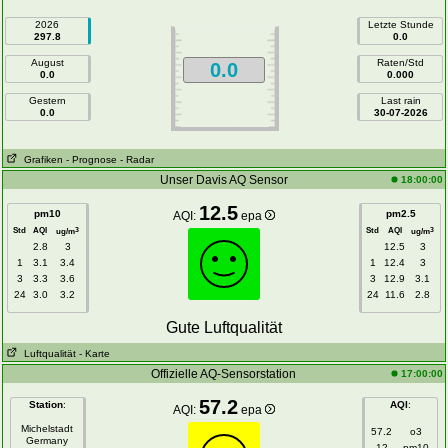
2026
Letzte Stunde
297.8
0.0
August
Raten/Std
0.0
0.0
0.000
Gestern
Last rain
0.0
30-07-2026
Grafiken
- Prognose
- Radar
Unser Davis AQ Sensor
18:00:00
12.5
pm10
pm2.5
AQI:
epa
Std
AQI
Std
AQI
3
3
ug/m
ug/m
2.8
3
12.5
3
1
3.1
3.4
1
12.4
3
3
3.3
3.6
3
12.9
3.1
24
3.0
3.2
24
11.6
2.8
Gute Luftqualität
Luftqualität
- Karte
Offizielle AQ-Sensorstation
17:00:00
57.2
Station
:
AQI
:
AQI:
epa
Michelstadt
57.2
o3
Germany
12
pm10