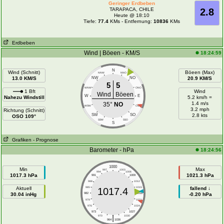
Geringer Erdbeben
TARAPACA, CHILE
2.8
Heute @ 18:10
Tiefe:
77.4
KMs - Entfernung:
10836
KMs
Erdbeben
Wind | Böeen - KM/S
18:24:59
N
Wind (Schnitt)
Böeen (Max)
NNW
NNO
13.0 KM/S
NW
NO
20.9 KM/S
5
5
WNW
ONO
1 Bft
Wind
Wind
Böeen
W
E
Nahezu Windstill
5.2 km/h =
1.4 m/s
35°
NO
WSW
OSO
3.2 mph
Richtung (Schnitt)
SW
SO
2.8 kts
OSO 109°
SSW
SSO
S
Grafiken
- Prognose
Barometer - hPa
18:24:56
1000
Min
Max
997
1003
994
1006
1017.3 hPa
1021.3 hPa
991
1009
988
1012
Aktuell
985
1015
fallend ↓
1017.4
30.04 inHg
982
1018
-0.20 hPa
979
1021
976
1024
973
1027
|
970
1030
964
1036