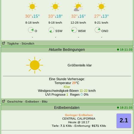
30°
15°
33°
18°
32°
16°
27°
13°
↓
↓
↓
↓
8-18 km/h
9-18 km/h
12-26 km/h
9-21 km/h
O
SSW
WSW
ONO
-
-
-
-
Tägliche
- Stündlich
Aktuelle Bedingungen
18:11:33
Größtenteils klar
Eine Stunde Vorhersage:
Temperatur
29
°C
Klar
Windgeschwindigkeit-Böeen
11-22
km/h
UVI Prognose
1
Regen
0%
Geschichte
- Erdbeben
- Blitz
Erdbebendaten
18:21:33
Geringer Erdbeben
CENTRAL CALIFORNIA
2.1
Heute @ 18:17
Tiefe:
7.1
KMs - Entfernung:
9171
KMs