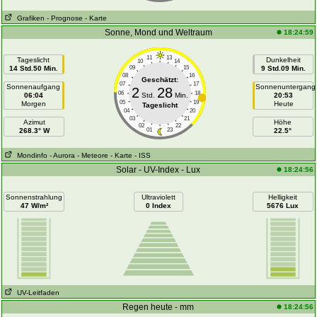
Grafiken
- Prognose
- Karte
Sonne, Mond und Weltraum
18:24:59
11
13
Tageslicht
Dunkelheit
10
14
14 Std.50 Min.
09
15
9 Std.09 Min.
08
16
Geschätzt:
07
17
Sonnenaufgang
Sonnenuntergang
2
28
06
18
06:04
Std.
Min.
20:53
05
19
Morgen
Heute
Tageslicht
04
20
03
21
Azimut
Höhe
02
22
268.3° W
01
23
22.5°
Mondinfo
- Aurora
- Meteore
- Karte
- ISS
Solar - UV-Index - Lux
18:24:56
Sonnenstrahlung
Ultraviolett
Helligkeit
47 W/m²
0 Index
5676 Lux
UV-Leitfaden
Regen heute - mm
18:24:56