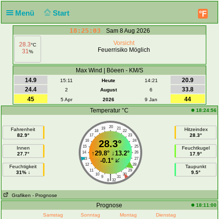
Menü
Start
°F
18:25:03
Sam 8 Aug 2026
Vorsicht
28.3
°C
Feuerrisiko Möglich
31
%
Max Wind | Böeen - KM/S
14.9
20.9
15:11
Heute
14:21
24.4
33.8
2
August
6
45
44
5 Apr
2026
9 Jan
Temperatur °C
18:24:56
20
19
21
Fahrenheit
Hitzeindex
18
22
82.9°
28.3°
17
23
16
28.3°
24
15
25
Innen
Feuchtkugel
↑
29.8°
↓
13.2°
14
26
27.7°
17.9°
13
27
-0.1°
12
28
Feuchtigkeit
Taupunkt
11
29
31% ↓
9.5°
10
30
|
9
31
8
32
Grafiken
- Prognose
Prognose
18:11:00
Samstag
Sonntag
Montag
Dienstag