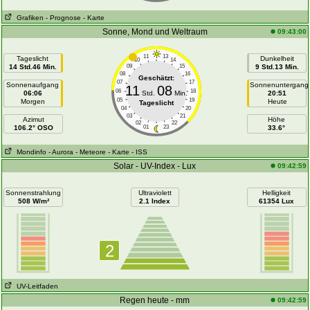
Grafiken
- Prognose
- Karte
Sonne, Mond und Weltraum
09:43:00
11
13
Tageslicht
Dunkelheit
10
14
14 Std.46 Min.
09
15
9 Std.13 Min.
08
16
Geschätzt:
07
17
Sonnenaufgang
Sonnenuntergang
11
08
06
18
06:06
Std.
Min.
20:51
05
19
Morgen
Heute
Tageslicht
04
20
03
21
Azimut
Höhe
02
22
106.2° OSO
01
23
33.6°
Mondinfo
- Aurora
- Meteore
- Karte
- ISS
Solar - UV-Index - Lux
09:42:59
Sonnenstrahlung
Ultraviolett
Helligkeit
508 W/m²
2.1 Index
61354 Lux
2
UV-Leitfaden
Regen heute - mm
09:42:59