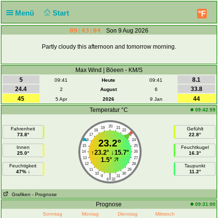
Menü
Start
°F
09:43:04
Son 9 Aug 2026
Partly cloudy this afternoon and tomorrow morning.
Max Wind | Böeen - KM/S
5
8.1
09:41
Heute
09:41
24.4
33.8
2
August
6
45
44
5 Apr
2026
9 Jan
Temperatur °C
09:42:59
20
19
21
Fahrenheit
Gefühlt
18
22
73.8°
22.8°
17
23
16
23.2°
24
15
25
Innen
Feuchtkugel
↑
23.2°
↓
15.7°
14
26
25.0°
16.3°
13
27
1.5°
12
28
Feuchtigkeit
Taupunkt
11
29
47% ↓
11.2°
10
30
|
9
31
8
32
Grafiken
- Prognose
Prognose
09:31:00
Sonntag
Montag
Dienstag
Mittwoch