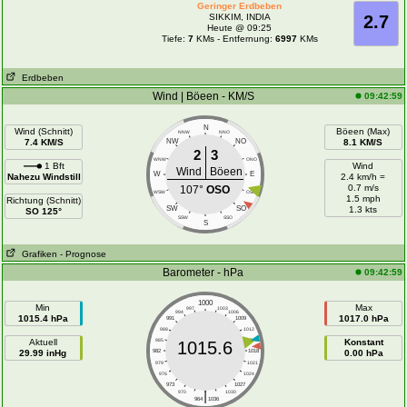
Geringer Erdbeben
SIKKIM, INDIA
2.7
Heute @ 09:25
Tiefe:
7
KMs - Entfernung:
6997
KMs
Erdbeben
Wind | Böeen - KM/S
09:42:59
N
Wind (Schnitt)
Böeen (Max)
NNW
NNO
7.4 KM/S
NW
NO
8.1 KM/S
2
3
WNW
ONO
1 Bft
Wind
Wind
Böeen
W
E
Nahezu Windstill
2.4 km/h =
0.7 m/s
107°
OSO
WSW
OSO
1.5 mph
Richtung (Schnitt)
SW
SO
1.3 kts
SO 125°
SSW
SSO
S
Grafiken
- Prognose
Barometer - hPa
09:42:59
1000
Min
Max
997
1003
994
1006
1015.4 hPa
1017.0 hPa
991
1009
988
1012
Aktuell
985
1015
Konstant
1015.6
29.99 inHg
982
1018
0.00 hPa
979
1021
976
1024
973
1027
|
970
1030
964
1036