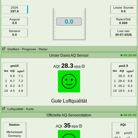
2026
Letzte Stunde
297.8
0.0
August
Raten/Std
0.0
0.0
0.000
Gestern
Last rain
0.0
30-07-2026
Grafiken
- Prognose
- Radar
Unser Davis AQ Sensor
09:30:00
28.3
pm10
pm2.5
AQI:
epa
Std
AQI
Std
AQI
3
3
ug/m
ug/m
6.6
7.1
28.3
6.8
1
6.7
7.2
1
28.4
6.8
3
6.2
6.7
3
26.2
6.3
24
4.5
4.9
24
18.5
4.4
Gute Luftqualität
Luftqualität
- Karte
Offizielle AQ-Sensorstation
08:00:00
35
Station
:
AQI
:
AQI:
epa
Michelstadt
35
pm25
Germany
20.2
o3