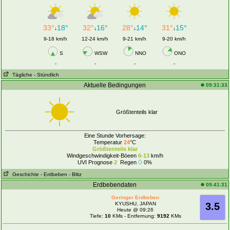
33°
18°
32°
16°
28°
14°
31°
15°
↓
↓
↓
↓
9-18 km/h
12-24 km/h
9-21 km/h
9-20 km/h
S
WSW
NNO
ONO
-
-
-
-
Tägliche
- Stündlich
Aktuelle Bedingungen
09:31:33
Größtenteils klar
Eine Stunde Vorhersage:
Temperatur
24
°C
Größtenteils klar
Windgeschwindigkeit-Böeen
6-13
km/h
UVI Prognose
2
Regen
0%
Geschichte
- Erdbeben
- Blitz
Erdbebendaten
09:41:31
Geringer Erdbeben
KYUSHU, JAPAN
3.5
Heute @ 09:26
Tiefe:
10
KMs - Entfernung:
9192
KMs