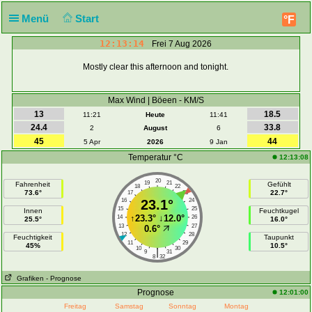
Menü
Start
°F
12:13:14
Frei 7 Aug 2026
Mostly clear this afternoon and tonight.
Max Wind | Böeen - KM/S
13
18.5
11:21
Heute
11:41
24.4
33.8
2
August
6
45
44
5 Apr
2026
9 Jan
Temperatur °C
12:13:08
20
19
21
Fahrenheit
Gefühlt
18
22
73.6°
22.7°
17
23
16
23.1°
24
15
25
Innen
Feuchtkugel
↑
23.3°
↓
12.0°
14
26
25.5°
16.0°
13
27
0.6°
12
28
Feuchtigkeit
Taupunkt
11
29
45%
10.5°
10
30
|
9
31
8
32
Grafiken
- Prognose
Prognose
12:01:00
Freitag
Samstag
Sonntag
Montag