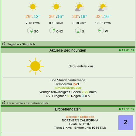
26°
12°
30°
16°
33°
18°
32°
16°
↓
↓
↓
↓
7-18 km/h
8-18 km/h
8-18 km/h
10-22 km/h
SO
ONO
S
W
-
-
-
-
Tägliche
- Stündlich
Aktuelle Bedingungen
12:01:32
Größtenteils klar
Eine Stunde Vorhersage:
Temperatur
24
°C
Größtenteils klar
Windgeschwindigkeit-Böeen
7-22
km/h
UVI Prognose
5
Regen
0%
Geschichte
- Erdbeben
- Blitz
Erdbebendaten
12:11:32
Geringer Erdbeben
NORTHERN CALIFORNIA
2
Heute @ 12:07
Tiefe:
6
KMs - Entfernung:
9079
KMs