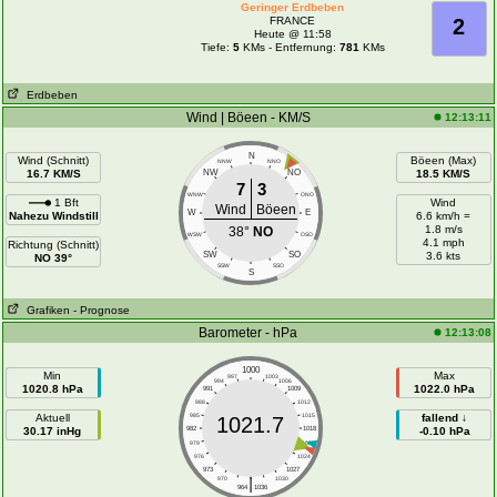
Geringer Erdbeben
FRANCE
2
Heute @ 11:58
Tiefe:
5
KMs - Entfernung:
781
KMs
Erdbeben
Wind | Böeen - KM/S
12:13:11
N
Wind (Schnitt)
Böeen (Max)
NNW
NNO
16.7 KM/S
NW
NO
18.5 KM/S
7
3
WNW
ONO
1 Bft
Wind
Wind
Böeen
W
E
Nahezu Windstill
6.6 km/h =
1.8 m/s
38°
NO
WSW
OSO
4.1 mph
Richtung (Schnitt)
SW
SO
3.6 kts
NO 39°
SSW
SSO
S
Grafiken
- Prognose
Barometer - hPa
12:13:08
1000
Min
Max
997
1003
994
1006
1020.8 hPa
1022.0 hPa
991
1009
988
1012
Aktuell
985
1015
fallend ↓
1021.7
30.17 inHg
982
1018
-0.10 hPa
979
1021
976
1024
973
1027
|
970
1030
964
1036