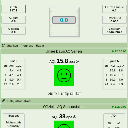
2026
Letzte Stunde
297.8
0.0
August
Raten/Std
0.0
0.0
0.000
Gestern
Last rain
0.0
30-07-2026
Grafiken
- Prognose
- Radar
Unser Davis AQ Sensor
12:00:00
15.8
pm10
pm2.5
AQI:
epa
Std
AQI
Std
AQI
3
3
ug/m
ug/m
4.4
4.8
15.8
3.8
1
4.1
4.4
1
15.4
3.7
3
5.0
5.4
3
19.3
4.6
24
2.6
2.8
24
9.4
2.3
Gute Luftqualität
Luftqualität
- Karte
Offizielle AQ-Sensorstation
11:00:00
38
Station
:
AQI
:
AQI:
epa
Michelstadt
38
o3
Germany
11
pm10