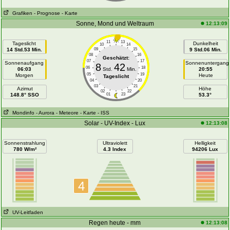
Grafiken
- Prognose
- Karte
Sonne, Mond und Weltraum
12:13:09
11
13
Tageslicht
Dunkelheit
10
14
14 Std.53 Min.
09
15
9 Std.06 Min.
08
16
Geschätzt:
07
17
Sonnenaufgang
Sonnenuntergang
8
42
06
18
06:03
Std.
Min.
20:55
05
19
Morgen
Heute
Tageslicht
04
20
03
21
Azimut
Höhe
02
22
148.8° SSO
01
23
53.3°
Mondinfo
- Aurora
- Meteore
- Karte
- ISS
Solar - UV-Index - Lux
12:13:08
Sonnenstrahlung
Ultraviolett
Helligkeit
780 W/m²
4.3 Index
94206 Lux
4
UV-Leitfaden
Regen heute - mm
12:13:08