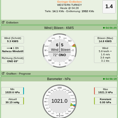
Geringer Erdbeben
WESTERN TURKEY
1.4
Heute @ 04:28
Tiefe:
14.1
KMs - Entfernung:
1932
KMs
Erdbeben
Wind | Böeen - KM/S
04:56:25
N
Wind (Schnitt)
Böeen (Max)
NNW
NNO
9.3 KM/S
NW
NO
14.8 KM/S
6
5
WNW
ONO
1 Bft
Wind
Wind
Böeen
W
E
Nahezu Windstill
5.8 km/h =
1.6 m/s
72°
ONO
WSW
OSO
3.6 mph
Richtung (Schnitt)
SW
SO
3.1 kts
ONO 69°
SSW
SSO
S
Grafiken
- Prognose
Barometer - hPa
04:56:19
1000
Min
Max
997
1003
994
1006
1020.6 hPa
1021.3 hPa
991
1009
988
1012
Aktuell
985
1015
Konstant
1021.0
30.15 inHg
982
1018
0.00 hPa
979
1021
976
1024
973
1027
|
970
1030
964
1036