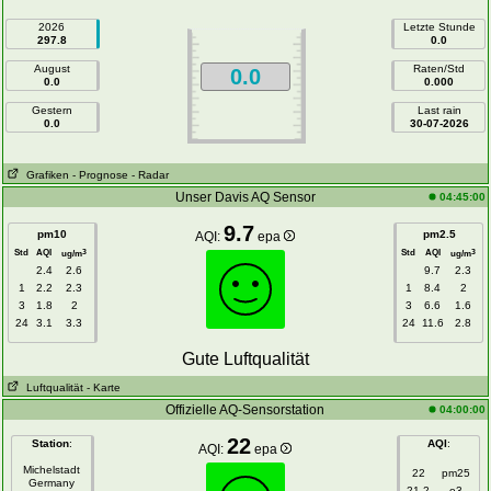
2026
Letzte Stunde
297.8
0.0
August
Raten/Std
0.0
0.0
0.000
Gestern
Last rain
0.0
30-07-2026
Grafiken
- Prognose
- Radar
Unser Davis AQ Sensor
04:45:00
9.7
pm10
pm2.5
AQI:
epa
Std
AQI
Std
AQI
3
3
ug/m
ug/m
2.4
2.6
9.7
2.3
1
2.2
2.3
1
8.4
2
3
1.8
2
3
6.6
1.6
24
3.1
3.3
24
11.6
2.8
Gute Luftqualität
Luftqualität
- Karte
Offizielle AQ-Sensorstation
04:00:00
22
Station
:
AQI
:
AQI:
epa
Michelstadt
22
pm25
Germany
21.2
o3