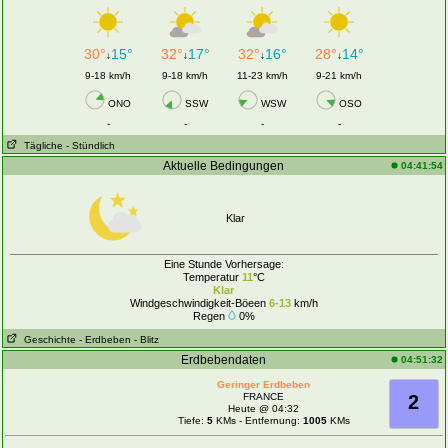
30°
15°
32°
17°
32°
16°
28°
14°
↓
↓
↓
↓
9-18 km/h
9-18 km/h
11-23 km/h
9-21 km/h
ONO
SSW
WSW
OSO
-
-
-
-
Tägliche
- Stündlich
Aktuelle Bedingungen
04:41:54
Klar
Eine Stunde Vorhersage:
Temperatur
11
°C
Klar
Windgeschwindigkeit-Böeen
6-13
km/h
Regen
0%
Geschichte
- Erdbeben
- Blitz
Erdbebendaten
04:51:32
Geringer Erdbeben
FRANCE
2
Heute @ 04:32
Tiefe:
5
KMs - Entfernung:
1005
KMs