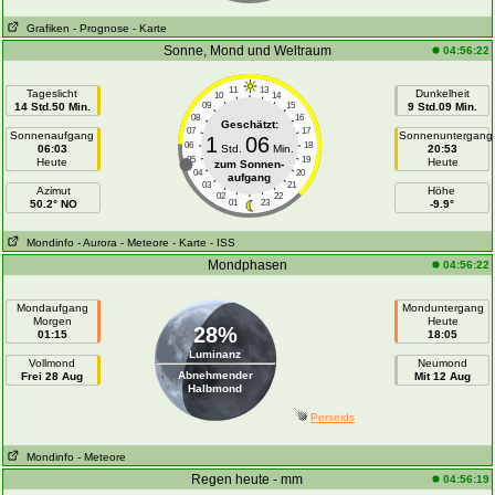
Grafiken
- Prognose
- Karte
Sonne, Mond und Weltraum
04:56:22
11
13
Tageslicht
Dunkelheit
10
14
14 Std.50 Min.
09
15
9 Std.09 Min.
08
16
Geschätzt:
07
17
Sonnenaufgang
Sonnenuntergang
1
06
06
18
06:03
Std.
Min.
20:53
05
19
Heute
Heute
zum Sonnen-
04
20
aufgang
03
21
Azimut
Höhe
02
22
50.2° NO
01
23
-9.9°
Mondinfo
- Aurora
- Meteore
- Karte
- ISS
Mondphasen
04:56:22
Mondaufgang
Monduntergang
Morgen
Heute
28%
01:15
18:05
Luminanz
Vollmond
Neumond
Abnehmender
Frei 28 Aug
Mit 12 Aug
Halbmond
Perseids
Mondinfo
- Meteore
Regen heute - mm
04:56:19