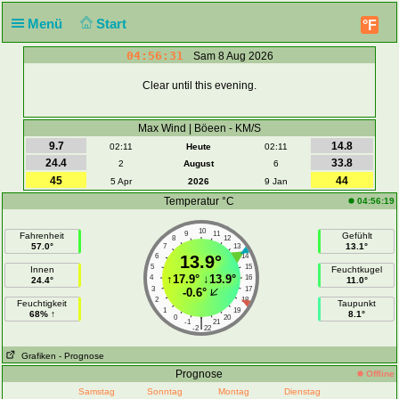
Menü
Start
°F
04:56:31
Sam 8 Aug 2026
Clear until this evening.
Max Wind | Böeen - KM/S
9.7
14.8
02:11
Heute
02:11
24.4
33.8
2
August
6
45
44
5 Apr
2026
9 Jan
Temperatur °C
04:56:19
10
9
11
Fahrenheit
Gefühlt
8
12
57.0°
13.1°
7
13
6
13.9°
14
5
15
Innen
Feuchtkugel
↑
17.9°
↓
13.9°
4
16
24.4°
11.0°
3
17
-0.6°
2
18
Feuchtigkeit
Taupunkt
1
19
68% ↑
8.1°
0
20
|
-1
21
-2
22
Grafiken
- Prognose
Prognose
Offline
Samstag
Sonntag
Montag
Dienstag