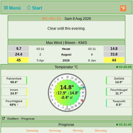
Menü
Start
°F
03:45:16
Sam 8 Aug 2026
Clear until this evening.
Max Wind | Böeen - KM/S
9.7
14.8
02:11
Heute
02:11
24.4
33.8
2
August
6
45
44
5 Apr
2026
9 Jan
Temperatur °C
03:45:08
10
9
11
Fahrenheit
Gefühlt
8
12
58.6°
14.0°
7
13
6
14.8°
14
5
15
Innen
Feuchtkugel
↑
17.9°
↓
14.8°
4
16
24.5°
11.7°
3
17
-0.4°
2
18
Feuchtigkeit
Taupunkt
1
19
66% ↑
8.5°
0
20
|
-1
21
-2
22
Grafiken
- Prognose
Prognose
03:31:00
Samstag
Sonntag
Montag
Dienstag