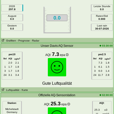
2026
Letzte Stunde
297.8
0.0
August
Raten/Std
0.0
0.0
0.000
Gestern
Last rain
0.0
30-07-2026
Grafiken
- Prognose
- Radar
Unser Davis AQ Sensor
03:30:00
7.3
pm10
pm2.5
AQI:
epa
Std
AQI
Std
AQI
3
3
ug/m
ug/m
2.0
2.1
7.3
1.8
1
1.7
1.8
1
6.1
1.5
3
1.7
1.8
3
6.0
1.4
24
3.1
3.4
24
11.7
2.8
Gute Luftqualität
Luftqualität
- Karte
Offizielle AQ-Sensorstation
02:00:00
25.3
Station
:
AQI
:
AQI:
epa
Michelstadt
25.3
o3
Germany
11
pm10