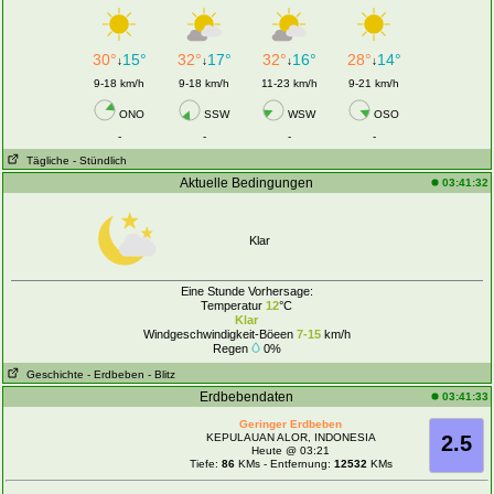
30°
15°
32°
17°
32°
16°
28°
14°
↓
↓
↓
↓
9-18 km/h
9-18 km/h
11-23 km/h
9-21 km/h
ONO
SSW
WSW
OSO
-
-
-
-
Tägliche
- Stündlich
Aktuelle Bedingungen
03:41:32
Klar
Eine Stunde Vorhersage:
Temperatur
12
°C
Klar
Windgeschwindigkeit-Böeen
7-15
km/h
Regen
0%
Geschichte
- Erdbeben
- Blitz
Erdbebendaten
03:41:33
Geringer Erdbeben
KEPULAUAN ALOR, INDONESIA
2.5
Heute @ 03:21
Tiefe:
86
KMs - Entfernung:
12532
KMs