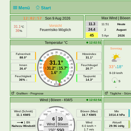
Menü
Start
12:02:57
Max Wind | Böeen
Son 9 Aug 2026
11.3
11:51
Heute
Vorsicht
31.1
°C
24.4
Feuerrisiko Möglich
2
August
36
%
45
5 Apr
2026
Temperatur °C
12:02:51
Sonntag
20
19
21
Fahrenheit
Hitzeindex
18
22
88.0°
31.1°
17
23
16
31.1°
24
15
25
Innen
Feuchtkugel
33°
18°
↓
↑
31.2°
↓
15.7°
14
26
26.4°
20.7°
13
27
1.6°
9-19 km/h
12
28
Feuchtigkeit
Taupunkt
11
29
36% ↓
14.3°
10
30
S
|
9
31
8
32
-
Grafiken
- Prognose
Tägliche
- Stün
Wind | Böeen - KM/S
12:02:54
N
Wind (Schnitt)
Böeen (Max)
Min
NNW
NNO
11.1 KM/S
NW
NO
16.7 KM/S
1014.4 hPa
6
10
WNW
ONO
1 Bft
Wind
Aktuell
Wind
Böeen
W
E
Nahezu Windstill
6.0 km/h =
29.96 inHg
1.7 m/s
150°
SSO
WSW
OSO