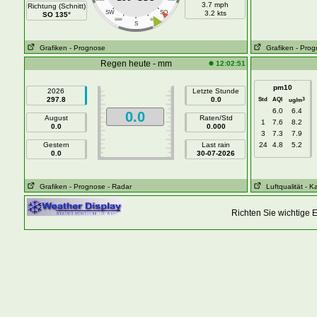
3.7 mph
Richtung (Schnitt)
SW
SO
3.2 kts
SO 135°
SSW
SSO
S
Grafiken
- Prognose
Grafiken
- Pro
Regen heute - mm
12:02:51
pm10
2026
Letzte Stunde
297.8
0.0
Std
AQI
3
ug/m
6.0
6.4
0.0
August
Raten/Std
1
7.6
8.2
0.0
0.000
3
7.3
7.9
Gestern
Last rain
24
4.8
5.2
0.0
30-07-2026
Grafiken
- Prognose
- Radar
Luftqualität
- K
Richten Sie wichtige 