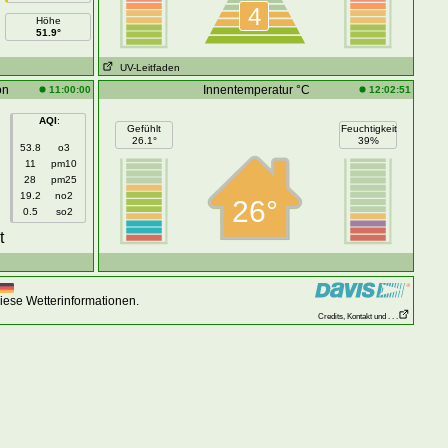
4
Höhe
51.9°
UV-Leitfaden
on
Innentemperatur °C
11:00:00
12:02:51
AQI
:
Gefühlt
Feuchtigkeit
26.1°
39%
53.8
o3
11
pm10
28
pm25
19.2
no2
26°
0.5
so2
t
iese Wetterinformationen.
Credits, Kontakt und . . .