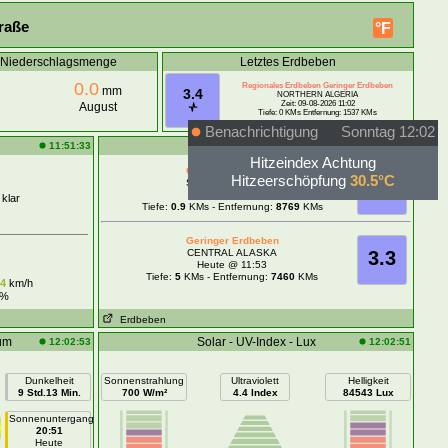
raße
°F
e Niederschlagsmenge
Letztes Erdbeben
0.0
Regionales Erdbeben Geringer Erdbeben
mm
3.4
NORTHERN ALGERIA
Zeit: 09-08-2026 11:02
August
Tiefe: 0 KMs Entfernung: 1537 KMs
Benachrichtigung
Sonntag 12:02
Erdbebendaten
11:51:33
12:01:32
Hitzeindex Achtung
Geringer Erdbeben
Hitzeerschöpfung
30.5°C
SOUTHERN TEXAS
2.1
Heute @ 11:54
 klar
Tiefe:
0.9
KMs - Entfernung:
8769
KMs
Geringer Erdbeben
CENTRAL ALASKA
3.3
Heute @ 11:53
Tiefe:
5
KMs - Entfernung:
7460
KMs
24
km/h
%
Erdbeben
um
Solar - UV-Index - Lux
12:02:53
12:02:51
Dunkelheit
Sonnenstrahlung
Ultraviolett
Helligkeit
9 Std.13 Min.
700 W/m²
4.4 Index
84543 Lux
Sonnenuntergang
20:51
Heute