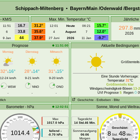
Schippach-Miltenberg • Bayern/Main /Odenwald /Bergst
 - KM/S
Max. Min. Temperatur °C
Jährlich
16.7
31.2°
15.7°
11:51
12:01
Heute
06:21
297.8
mm
33.8
35.6°
12.0°
6
4
August
7
2026
44
37.9°
-9.7°
9 Jan
27 Juni
2026
11 Jan
Prognose
Aktuelle Bedingungen
11:51:00
Montag
Dienstag
Mittwoch
Größtenteils
32°
16°
28°
14°
31°
15°
↓
↓
↓
Eine Stunde Vorhersage:
12-24 km/h
9-21 km/h
9-20 km/h
Temperatur
31
°C
Größtenteils klar
WSW
NNO
ONO
Windgeschwindigkeit-Böeen
13-
UVI Prognose
5
Regen
0
-
-
-
dlich
Geschichte
- Erdbeben
- Blitz
Barometer - hPa
Sonne, Mond und Weltra
12:02:51
1000
11
13
Max
Tageslicht
10
14
997
1003
994
1006
1017.0 hPa
14 Std.46 Min.
09
15
991
1009
08
16
988
1012
Geschätzt:
07
17
985
1015
fallend ↓
Sonnenaufgang
1014.4
8
48
06
18
982
1018
-0.70 hPa
06:06
Std.
Min.
05
19
Morgen
979
1021
Tageslicht