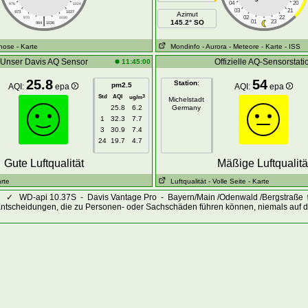
04
20
976
1024
03
21
973
1027
Azimut
|
02
22
970
1030
145.2° SO
01
23
964
1036
gnose
- Karte
Mondinfo
- Aurora
- Meteore
- Karte
- ISS
Unser Davis AQ Sensor
Offizielle AQ-Sensorstati
11:45:00
25.8
54
Station
:
pm2.5
AQI:
epa
AQI:
epa
Std
AQI
3
ug/m
Michelstadt
25.8
6.2
Germany
1
32.3
7.7
3
30.9
7.4
24
19.7
4.7
Gute Luftqualität
Mäßige Luftqualitä
arte
Luftqualität
- Volle Seite
- Karte
✓
WD-api 10.37S - Davis Vantage Pro - Bayern/Main /Odenwald /Bergstraße
Entscheidungen, die zu Personen- oder Sachschäden führen können, niemals auf d