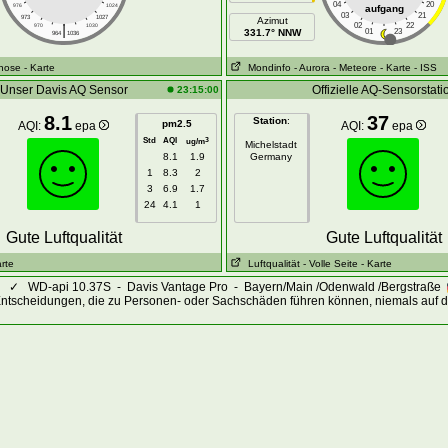
04
20
976
1024
aufgang
03
21
973
1027
Azimut
|
02
22
970
1030
331.7° NNW
01
23
964
1036
gnose
- Karte
Mondinfo
- Aurora
- Meteore
- Karte
- ISS
Unser Davis AQ Sensor
Offizielle AQ-Sensorstati
23:15:00
8.1
37
Station
:
pm2.5
AQI:
epa
AQI:
epa
Std
AQI
3
ug/m
Michelstadt
8.1
1.9
Germany
1
8.3
2
3
6.9
1.7
24
4.1
1
Gute Luftqualität
Gute Luftqualität
arte
Luftqualität
- Volle Seite
- Karte
✓
WD-api 10.37S - Davis Vantage Pro - Bayern/Main /Odenwald /Bergstraße
Entscheidungen, die zu Personen- oder Sachschäden führen können, niemals auf d