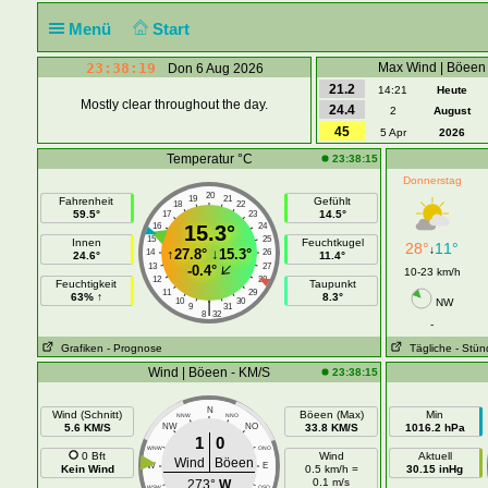
Menü
Start
23:38:20
Max Wind | Böeen
Don 6 Aug 2026
21.2
14:21
Heute
Mostly clear throughout the day.
24.4
2
August
45
5 Apr
2026
Temperatur °C
23:38:15
Donnerstag
20
19
21
Fahrenheit
Gefühlt
18
22
59.5°
14.5°
17
23
16
15.3°
24
15
25
Innen
Feuchtkugel
28°
11°
↓
↑
27.8°
↓
15.3°
14
26
24.6°
11.4°
13
27
-0.4°
10-23 km/h
12
28
Feuchtigkeit
Taupunkt
11
29
63% ↑
8.3°
10
30
NW
|
9
31
8
32
-
Grafiken
- Prognose
Tägliche
- Stün
Wind | Böeen - KM/S
23:38:15
N
Wind (Schnitt)
Böeen (Max)
Min
NNW
NNO
5.6 KM/S
NW
NO
33.8 KM/S
1016.2 hPa
1
0
WNW
ONO
0 Bft
Wind
Aktuell
Wind
Böeen
W
E
Kein Wind
0.5 km/h =
30.15 inHg
0.1 m/s
273°
W
WSW
OSO