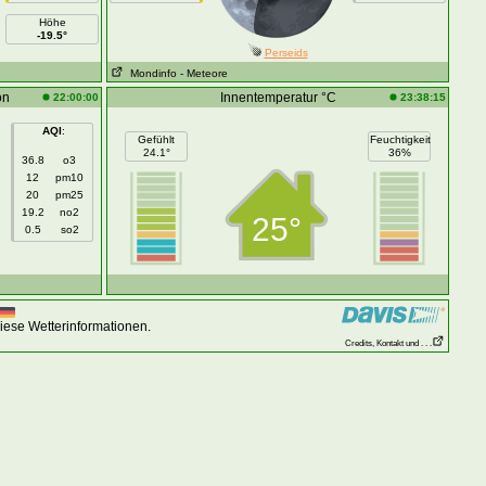
Höhe
-19.5°
Perseids
Mondinfo
- Meteore
on
Innentemperatur °C
22:00:00
23:38:15
AQI
:
Gefühlt
Feuchtigkeit
24.1°
36%
36.8
o3
12
pm10
20
pm25
19.2
no2
25°
0.5
so2
iese Wetterinformationen.
Credits, Kontakt und . . .