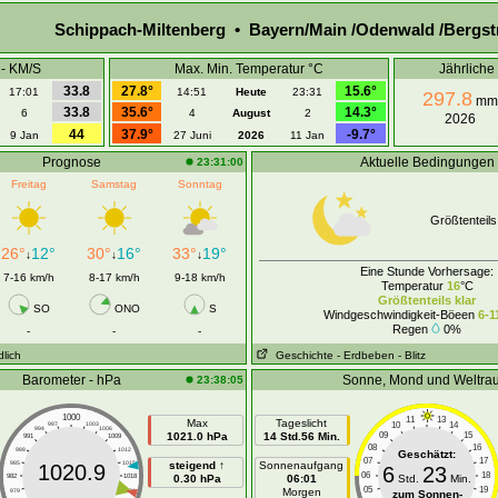
Schippach-Miltenberg • Bayern/Main /Odenwald /Bergst
 - KM/S
Max. Min. Temperatur °C
Jährlich
33.8
27.8°
15.6°
17:01
14:51
Heute
23:31
297.8
mm
33.8
35.6°
14.3°
6
4
August
2
2026
44
37.9°
-9.7°
9 Jan
27 Juni
2026
11 Jan
Prognose
Aktuelle Bedingungen
23:31:00
Freitag
Samstag
Sonntag
Größtenteils
26°
12°
30°
16°
33°
19°
↓
↓
↓
Eine Stunde Vorhersage:
7-16 km/h
8-17 km/h
9-18 km/h
Temperatur
16
°C
Größtenteils klar
SO
ONO
S
Windgeschwindigkeit-Böeen
6-1
Regen
0%
-
-
-
dlich
Geschichte
- Erdbeben
- Blitz
Barometer - hPa
Sonne, Mond und Weltra
23:38:05
1000
11
13
Max
Tageslicht
10
14
997
1003
994
1006
1021.0 hPa
14 Std.56 Min.
09
15
991
1009
08
16
988
1012
Geschätzt:
07
17
985
1015
steigend ↑
Sonnenaufgang
1020.9
6
23
06
18
982
1018
0.30 hPa
06:01
Std.
Min.
05
19
Morgen
979
1021
zum Sonnen-