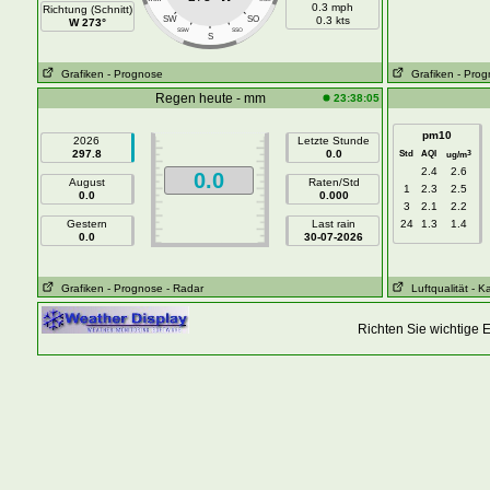
0.3 mph
Richtung (Schnitt)
SW
SO
0.3 kts
W 273°
SSW
SSO
S
Grafiken
- Prognose
Grafiken
- Pro
Regen heute - mm
23:38:05
pm10
2026
Letzte Stunde
297.8
0.0
Std
AQI
3
ug/m
2.4
2.6
0.0
August
Raten/Std
1
2.3
2.5
0.0
0.000
3
2.1
2.2
Gestern
Last rain
24
1.3
1.4
0.0
30-07-2026
Grafiken
- Prognose
- Radar
Luftqualität
- K
Richten Sie wichtige 