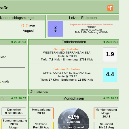
raße
°F
e Niederschlagsmenge
Letztes Erdbeben
0.0
Regionales Erdbeben Geringer Erdbeben
mm
2
FRANCE
Zeit: 06-08-2026 23:16
August
Tiefe: 2 KMs Entfernung: 621 KMs
Erdbebendaten
23:31:33
23:31:33
Geringer Erdbeben
WESTERN MEDITERRANEAN SEA
1.9
Heute @ 23:19
 klar
Tiefe:
7.8
KMs - Entfernung:
1703
KMs
Leichtes Erdbeben
OFF E. COAST OF N. ISLAND, N.Z.
4.4
Heute @ 23:17
Tiefe:
27
KMs - Entfernung:
18453
KMs
1
km/h
Erdbeben
um
Mondphasen
23:38:07
23:38:07
Dunkelheit
Mondaufgang
Monduntergang
9 Std.03 Min.
23:40
Morgen
41%
16:48
Sonnenuntergang
Luminanz
20:55
Vollmond
Neumond
Drittes Quartal
Morgen
Frei 28 Aug
Mit 12 Aug