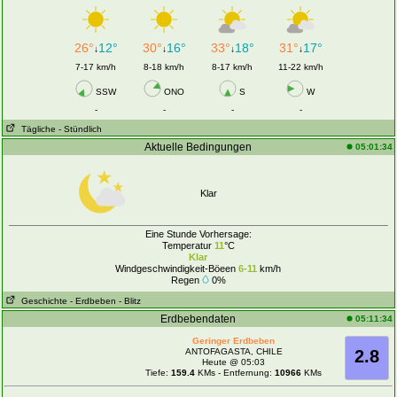
26°
12°
30°
16°
33°
18°
31°
17°
↓
↓
↓
↓
7-17 km/h
8-18 km/h
8-17 km/h
11-22 km/h
SSW
ONO
S
W
-
-
-
-
Tägliche
- Stündlich
Aktuelle Bedingungen
05:01:34
Klar
Eine Stunde Vorhersage:
Temperatur
11
°C
Klar
Windgeschwindigkeit-Böeen
6-11
km/h
Regen
0%
Geschichte
- Erdbeben
- Blitz
Erdbebendaten
05:11:34
Geringer Erdbeben
ANTOFAGASTA, CHILE
2.8
Heute @ 05:03
Tiefe:
159.4
KMs - Entfernung:
10966
KMs