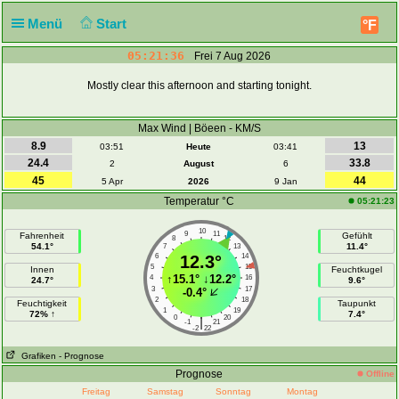
Menü
Start
°F
05:21:37
Frei 7 Aug 2026
Mostly clear this afternoon and starting tonight.
Max Wind | Böeen - KM/S
8.9
13
03:51
Heute
03:41
24.4
33.8
2
August
6
45
44
5 Apr
2026
9 Jan
Temperatur °C
05:21:23
10
9
11
Fahrenheit
Gefühlt
8
12
54.1°
11.4°
7
13
6
12.3°
14
5
15
Innen
Feuchtkugel
↑
15.1°
↓
12.2°
4
16
24.7°
9.6°
3
17
-0.4°
2
18
Feuchtigkeit
Taupunkt
1
19
72% ↑
7.4°
0
20
|
-1
21
-2
22
Grafiken
- Prognose
Prognose
Offline
Freitag
Samstag
Sonntag
Montag