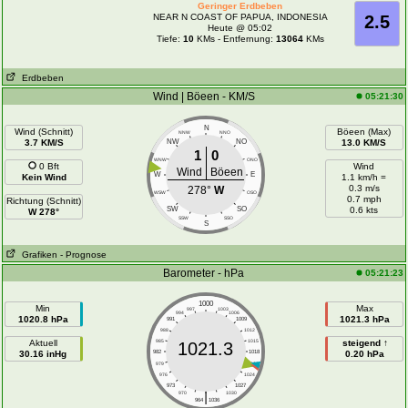
Geringer Erdbeben
NEAR N COAST OF PAPUA, INDONESIA
2.5
Heute @ 05:02
Tiefe:
10
KMs - Entfernung:
13064
KMs
Erdbeben
Wind | Böeen - KM/S
05:21:30
N
Wind (Schnitt)
Böeen (Max)
NNW
NNO
3.7 KM/S
NW
NO
13.0 KM/S
1
0
WNW
ONO
0 Bft
Wind
Wind
Böeen
W
E
Kein Wind
1.1 km/h =
0.3 m/s
278°
W
WSW
OSO
0.7 mph
Richtung (Schnitt)
SW
SO
0.6 kts
W 278°
SSW
SSO
S
Grafiken
- Prognose
Barometer - hPa
05:21:23
1000
Min
Max
997
1003
994
1006
1020.8 hPa
1021.3 hPa
991
1009
988
1012
Aktuell
985
1015
steigend ↑
1021.3
30.16 inHg
982
1018
0.20 hPa
979
1021
976
1024
973
1027
|
970
1030
964
1036