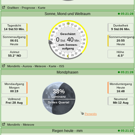
Grafiken
- Prognose
- Karte
Sonne, Mond und Weltraum
05:21:28
11
13
Tageslicht
Dunkelheit
10
14
14 Std.53 Min.
09
15
9 Std.06 Min.
08
16
Geschätzt:
07
17
Sonnenaufgang
Sonnenuntergang
0
40
06
18
06:01
Std.
Min.
20:55
05
19
Heute
Heute
zum Sonnen-
04
20
aufgang
03
21
Azimut
Höhe
02
22
55.2° NO
01
23
-6.5°
Mondinfo
- Aurora
- Meteore
- Karte
- ISS
Mondphasen
05:21:28
Mondaufgang
Monduntergang
Morgen
Heute
38%
00:19
16:48
Luminanz
Vollmond
Neumond
Drittes Quartal
Frei 28 Aug
Mit 12 Aug
Perseids
Mondinfo
- Meteore
Regen heute - mm
05:21:23