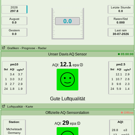
2026
Letzte Stunde
297.8
0.0
August
Raten/Std
0.0
0.0
0.000
Gestern
Last rain
0.0
30-07-2026
Grafiken
- Prognose
- Radar
Unser Davis AQ Sensor
05:00:00
12.1
pm10
pm2.5
AQI:
epa
Std
AQI
Std
AQI
3
3
ug/m
ug/m
3.4
3.7
12.1
2.9
1
3.0
3.2
1
10.7
2.6
3
2.7
2.9
3
9.6
2.3
24
1.8
1.9
24
5.9
1.4
Gute Luftqualität
Luftqualität
- Karte
Offizielle AQ-Sensorstation
Offline
29
Station
:
AQI
:
AQI:
epa
Michelstadt
28.8
o3
Germany
12
pm10