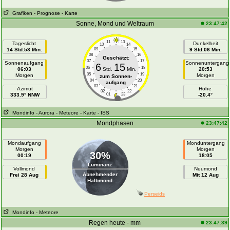
Grafiken
- Prognose
- Karte
Sonne, Mond und Weltraum
23:47:42
11
13
Tageslicht
Dunkelheit
10
14
14 Std.53 Min.
09
15
9 Std.06 Min.
08
16
Geschätzt:
07
17
Sonnenaufgang
Sonnenuntergang
6
15
06
18
06:03
Std.
Min.
20:53
05
19
Morgen
Morgen
zum Sonnen-
04
20
aufgang
03
21
Azimut
Höhe
02
22
333.9° NNW
01
23
-20.4°
Mondinfo
- Aurora
- Meteore
- Karte
- ISS
Mondphasen
23:47:42
Mondaufgang
Monduntergang
Morgen
Morgen
30%
00:19
18:05
Luminanz
Vollmond
Neumond
Abnehmender
Frei 28 Aug
Mit 12 Aug
Halbmond
Perseids
Mondinfo
- Meteore
Regen heute - mm
23:47:39