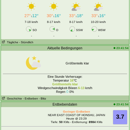
27°
12°
30°
16°
33°
18°
33°
16°
↓
↓
↓
↓
7-18 km/h
8-17 km/h
8-17 km/h
10-20 km/h
SO
O
SSW
WSW
-
-
-
-
Tägliche
- Stündlich
Aktuelle Bedingungen
23:41:54
Größtenteils klar
Eine Stunde Vorhersage:
Temperatur
16
°C
Größtenteils klar
Windgeschwindigkeit-Böeen
6-13
km/h
Regen
0%
Geschichte
- Erdbeben
- Blitz
Erdbebendaten
23:41:54
Geringer Erdbeben
NEAR EAST COAST OF HONSHU, JAPAN
3.7
Heute @ 23:29
Tiefe:
50
KMs - Entfernung:
8984
KMs