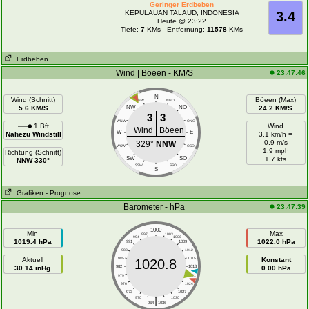
Geringer Erdbeben
KEPULAUAN TALAUD, INDONESIA
3.4
Heute @ 23:22
Tiefe:
7
KMs - Entfernung:
11578
KMs
Erdbeben
Wind | Böeen - KM/S
23:47:46
N
Wind (Schnitt)
Böeen (Max)
NNW
NNO
5.6 KM/S
NW
NO
24.2 KM/S
3
3
WNW
ONO
1 Bft
Wind
Wind
Böeen
W
E
Nahezu Windstill
3.1 km/h =
0.9 m/s
329°
NNW
WSW
OSO
1.9 mph
Richtung (Schnitt)
SW
SO
1.7 kts
NNW 330°
SSW
SSO
S
Grafiken
- Prognose
Barometer - hPa
23:47:39
1000
Min
Max
997
1003
994
1006
1019.4 hPa
1022.0 hPa
991
1009
988
1012
Aktuell
985
1015
Konstant
1020.8
30.14 inHg
982
1018
0.00 hPa
979
1021
976
1024
973
1027
|
970
1030
964
1036