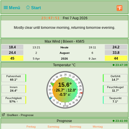
Menü
Start
°F
23:47:52
Frei 7 Aug 2026
Mostly clear until tomorrow morning, returning tomorrow evening.
Max Wind | Böeen - KM/S
18.4
24.2
13:21
Heute
19:11
24.4
33.8
2
August
6
45
44
5 Apr
2026
9 Jan
Temperatur °C
23:47:39
20
19
21
Fahrenheit
Gefühlt
18
22
60.1°
14.7°
17
23
16
15.6°
24
15
25
Innen
Feuchtkugel
↑
26.7°
↓
12.0°
14
26
24.4°
11.7°
13
27
-0.5°
12
28
Feuchtigkeit
Taupunkt
11
29
57% ↑
7.1°
10
30
|
9
31
8
32
Grafiken
- Prognose
Prognose
23:41:00
Freitag
Samstag
Sonntag
Montag