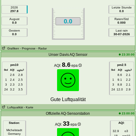
2026
Letzte Stunde
297.8
0.0
August
Raten/Std
0.0
0.0
0.000
Gestern
Last rain
0.0
30-07-2026
Grafiken
- Prognose
- Radar
Unser Davis AQ Sensor
23:30:00
8.6
pm10
pm2.5
AQI:
epa
Std
AQI
Std
AQI
3
3
ug/m
ug/m
2.6
2.8
8.6
2.1
1
2.4
2.5
1
9.1
2.2
3
2.3
2.5
3
8.8
2.1
24
3.2
3.5
24
12.0
2.9
Gute Luftqualität
Luftqualität
- Karte
Offizielle AQ-Sensorstation
23:00:00
33
Station
:
AQI
:
AQI:
epa
Michelstadt
32.9
o3
Germany
15
pm10