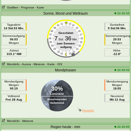
Grafiken
- Prognose
- Karte
Sonne, Mond und Weltraum
22:26:53
11
13
Tageslicht
Dunkelheit
10
14
14 Std.53 Min.
09
15
9 Std.06 Min.
08
16
Geschätzt:
07
17
Sonnenaufgang
Sonnenuntergang
7
36
06
18
06:03
Std.
Min.
20:53
05
19
Morgen
Morgen
zum Sonnen-
04
20
aufgang
03
21
Azimut
Höhe
02
22
315.1° NW
01
23
-12.8°
Mondinfo
- Aurora
- Meteore
- Karte
- ISS
Mondphasen
22:26:53
Mondaufgang
Monduntergang
Morgen
Morgen
30%
00:19
18:05
Luminanz
Vollmond
Neumond
Abnehmender
Frei 28 Aug
Mit 12 Aug
Halbmond
Perseids
Mondinfo
- Meteore
Regen heute - mm
22:26:50