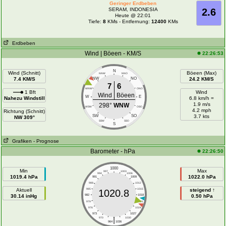
Geringer Erdbeben
SERAM, INDONESIA
2.6
Heute @ 22:01
Tiefe:
8
KMs - Entfernung:
12400
KMs
Erdbeben
Wind | Böeen - KM/S
22:26:53
N
Wind (Schnitt)
Böeen (Max)
NNW
NNO
7.4 KM/S
NW
NO
24.2 KM/S
7
6
WNW
ONO
1 Bft
Wind
Wind
Böeen
W
E
Nahezu Windstill
6.8 km/h =
1.9 m/s
298°
WNW
WSW
OSO
4.2 mph
Richtung (Schnitt)
SW
SO
3.7 kts
NW 309°
SSW
SSO
S
Grafiken
- Prognose
Barometer - hPa
22:26:50
1000
Min
Max
997
1003
994
1006
1019.4 hPa
1022.0 hPa
991
1009
988
1012
Aktuell
985
1015
steigend ↑
1020.8
30.14 inHg
982
1018
0.50 hPa
979
1021
976
1024
973
1027
|
970
1030
964
1036