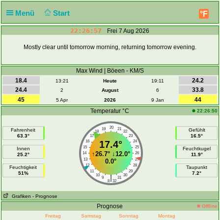
Menü
Start
°F
22:26:58
Frei 7 Aug 2026
Mostly clear until tomorrow morning, returning tomorrow evening.
Max Wind | Böeen - KM/S
18.4
24.2
13:21
Heute
19:11
24.4
33.8
2
August
6
45
44
5 Apr
2026
9 Jan
Temperatur °C
22:26:50
20
19
21
Fahrenheit
Gefühlt
18
22
63.3°
16.5°
17
23
16
17.4°
24
15
25
Innen
Feuchtkugel
↑
26.7°
↓
12.0°
14
26
25.2°
11.9°
13
27
0.0°
12
28
Feuchtigkeit
Taupunkt
11
29
51%
7.2°
10
30
|
9
31
8
32
Grafiken
- Prognose
Prognose
Offline
Freitag
Samstag
Sonntag
Montag