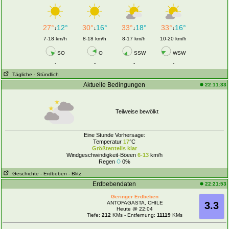
27°
12°
30°
16°
33°
18°
33°
16°
↓
↓
↓
↓
7-18 km/h
8-18 km/h
8-17 km/h
10-20 km/h
SO
O
SSW
WSW
-
-
-
-
Tägliche
- Stündlich
Aktuelle Bedingungen
22:11:33
Teilweise bewölkt
Eine Stunde Vorhersage:
Temperatur
17
°C
Größtenteils klar
Windgeschwindigkeit-Böeen
6-13
km/h
Regen
0%
Geschichte
- Erdbeben
- Blitz
Erdbebendaten
22:21:53
Geringer Erdbeben
ANTOFAGASTA, CHILE
3.3
Heute @ 22:04
Tiefe:
212
KMs - Entfernung:
11119
KMs