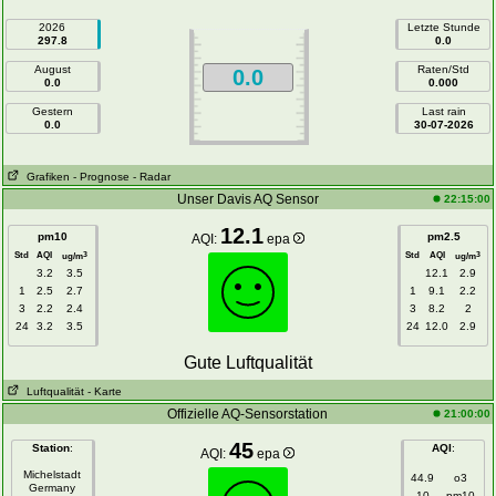
2026
Letzte Stunde
297.8
0.0
August
Raten/Std
0.0
0.0
0.000
Gestern
Last rain
0.0
30-07-2026
Grafiken
- Prognose
- Radar
Unser Davis AQ Sensor
22:15:00
12.1
pm10
pm2.5
AQI:
epa
Std
AQI
Std
AQI
3
3
ug/m
ug/m
3.2
3.5
12.1
2.9
1
2.5
2.7
1
9.1
2.2
3
2.2
2.4
3
8.2
2
24
3.2
3.5
24
12.0
2.9
Gute Luftqualität
Luftqualität
- Karte
Offizielle AQ-Sensorstation
21:00:00
45
Station
:
AQI
:
AQI:
epa
Michelstadt
44.9
o3
Germany
10
pm10