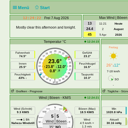
Menü
Start
12:24:22
Max Wind | Böeen
Frei 7 Aug 2026
13
11:21
Heute
Mostly clear this afternoon and tonight.
24.4
2
August
45
5 Apr
2026
Temperatur °C
12:24:15
Freitag
20
19
21
Fahrenheit
Gefühlt
18
22
74.5°
23.2°
17
23
16
23.6°
24
15
25
Innen
Feuchtkugel
26°
12°
↓
↑
23.8°
↓
12.0°
14
26
25.5°
16.5°
13
27
0.8°
7-18 km/h
12
28
Feuchtigkeit
Taupunkt
11
29
43% ↓
10.3°
10
30
SO
|
9
31
8
32
-
Grafiken
- Prognose
Tägliche
- Stün
Wind | Böeen - KM/S
12:24:21
N
Wind (Schnitt)
Böeen (Max)
Min
NNW
NNO
9.3 KM/S
NW
NO
18.5 KM/S
1020.8 hPa
5
5
WNW
ONO
1 Bft
Wind
Aktuell
Wind
Böeen
W
E
Nahezu Windstill
4.5 km/h =
30.16 inHg
1.3 m/s
35°
NO
WSW
OSO