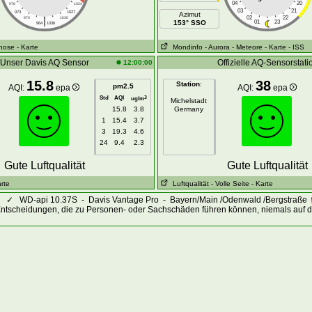
04
20
976
1024
03
21
973
1027
Azimut
|
02
22
970
1030
153° SSO
01
23
964
1036
gnose
- Karte
Mondinfo
- Aurora
- Meteore
- Karte
- ISS
Unser Davis AQ Sensor
Offizielle AQ-Sensorstati
12:00:00
15.8
38
Station
:
pm2.5
AQI:
epa
AQI:
epa
Std
AQI
3
ug/m
Michelstadt
15.8
3.8
Germany
1
15.4
3.7
3
19.3
4.6
24
9.4
2.3
Gute Luftqualität
Gute Luftqualität
arte
Luftqualität
- Volle Seite
- Karte
✓
WD-api 10.37S - Davis Vantage Pro - Bayern/Main /Odenwald /Bergstraße
Entscheidungen, die zu Personen- oder Sachschäden führen können, niemals auf d