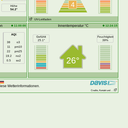
4
Höhe
54.2°
UV-Leitfaden
on
Innentemperatur °C
11:00:00
12:24:15
AQI
:
Gefühlt
Feuchtigkeit
25.1°
39%
38
o3
11
pm10
22
pm25
19.2
no2
26°
0.5
so2
iese Wetterinformationen.
Credits, Kontakt und . . .