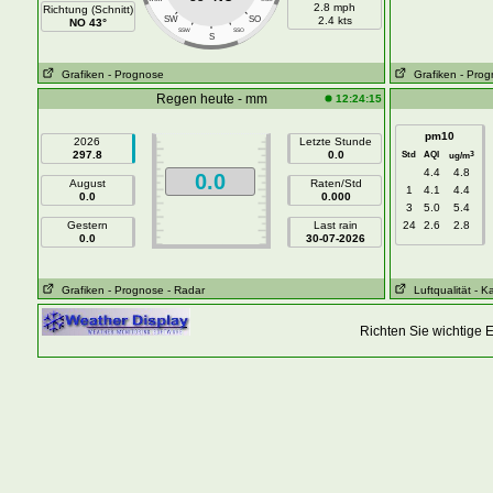
2.8 mph
Richtung (Schnitt)
SW
SO
2.4 kts
NO 43°
SSW
SSO
S
Grafiken
- Prognose
Grafiken
- Pro
Regen heute - mm
12:24:15
pm10
2026
Letzte Stunde
297.8
0.0
Std
AQI
3
ug/m
4.4
4.8
0.0
August
Raten/Std
1
4.1
4.4
0.0
0.000
3
5.0
5.4
Gestern
Last rain
24
2.6
2.8
0.0
30-07-2026
Grafiken
- Prognose
- Radar
Luftqualität
- K
Richten Sie wichtige 