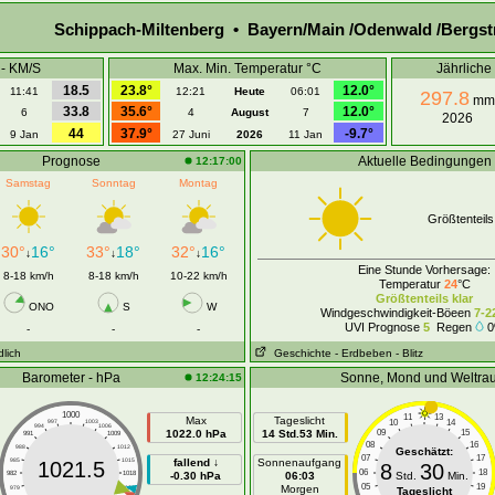
Schippach-Miltenberg • Bayern/Main /Odenwald /Bergst
 - KM/S
Max. Min. Temperatur °C
Jährlich
18.5
23.8°
12.0°
11:41
12:21
Heute
06:01
297.8
mm
33.8
35.6°
12.0°
6
4
August
7
2026
44
37.9°
-9.7°
9 Jan
27 Juni
2026
11 Jan
Prognose
Aktuelle Bedingungen
12:17:00
Samstag
Sonntag
Montag
Größtenteils
30°
16°
33°
18°
32°
16°
↓
↓
↓
Eine Stunde Vorhersage:
8-18 km/h
8-18 km/h
10-22 km/h
Temperatur
24
°C
Größtenteils klar
ONO
S
W
Windgeschwindigkeit-Böeen
7-2
UVI Prognose
5
Regen
0
-
-
-
dlich
Geschichte
- Erdbeben
- Blitz
Barometer - hPa
Sonne, Mond und Weltra
12:24:15
1000
11
13
Max
Tageslicht
10
14
997
1003
994
1006
1022.0 hPa
14 Std.53 Min.
09
15
991
1009
08
16
988
1012
Geschätzt:
07
17
985
1015
fallend ↓
Sonnenaufgang
1021.5
8
30
06
18
982
1018
-0.30 hPa
06:03
Std.
Min.
05
19
Morgen
979
1021
Tageslicht