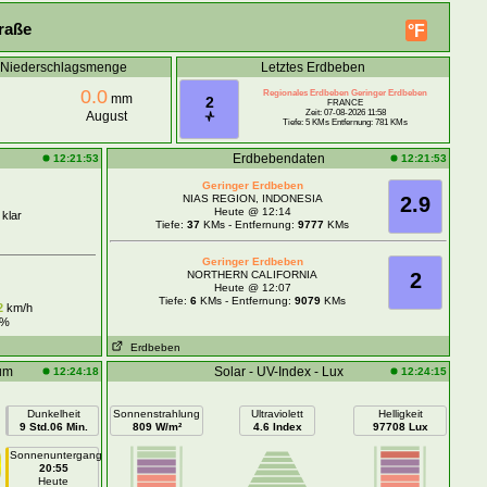
raße
°F
e Niederschlagsmenge
Letztes Erdbeben
0.0
Regionales Erdbeben Geringer Erdbeben
mm
2
FRANCE
Zeit: 07-08-2026 11:58
August
Tiefe: 5 KMs Entfernung: 781 KMs
Erdbebendaten
12:21:53
12:21:53
Geringer Erdbeben
NIAS REGION, INDONESIA
2.9
Heute @ 12:14
 klar
Tiefe:
37
KMs - Entfernung:
9777
KMs
Geringer Erdbeben
NORTHERN CALIFORNIA
2
Heute @ 12:07
Tiefe:
6
KMs - Entfernung:
9079
KMs
2
km/h
%
Erdbeben
um
Solar - UV-Index - Lux
12:24:18
12:24:15
Dunkelheit
Sonnenstrahlung
Ultraviolett
Helligkeit
9 Std.06 Min.
809 W/m²
4.6 Index
97708 Lux
Sonnenuntergang
20:55
Heute