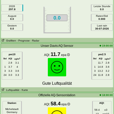
2026
Letzte Stunde
297.8
0.0
August
Raten/Std
0.0
0.0
0.000
Gestern
Last rain
0.0
30-07-2026
Grafiken
- Prognose
- Radar
Unser Davis AQ Sensor
19:00:00
11.7
pm10
pm2.5
AQI:
epa
Std
AQI
Std
AQI
3
3
ug/m
ug/m
2.8
3.1
11.7
2.8
1
3.7
4
1
14.8
3.6
3
3.3
3.6
3
13.2
3.2
24
3.0
3.3
24
11.8
2.8
Gute Luftqualität
Luftqualität
- Karte
Offizielle AQ-Sensorstation
18:00:00
58.4
Station
:
AQI
:
AQI:
epa
Michelstadt
58.4
o3
Germany
13
pm10