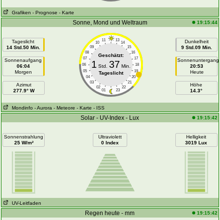
Grafiken
- Prognose
- Karte
Sonne, Mond und Weltraum
19:15:44
11
13
Tageslicht
Dunkelheit
10
14
14 Std.50 Min.
09
15
9 Std.09 Min.
08
16
Geschätzt:
07
17
Sonnenaufgang
Sonnenuntergang
1
37
06
18
06:04
Std.
Min.
20:53
05
19
Morgen
Heute
Tageslicht
04
20
03
21
Azimut
Höhe
02
22
277.9° W
01
23
14.3°
Mondinfo
- Aurora
- Meteore
- Karte
- ISS
Solar - UV-Index - Lux
19:15:42
Sonnenstrahlung
Ultraviolett
Helligkeit
25 W/m²
0 Index
3019 Lux
UV-Leitfaden
Regen heute - mm
19:15:42