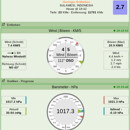
Geringer Erdbeben
SULAWESI, INDONESIA
2.7
Heute @ 18:42
Tiefe:
23
KMs - Entfernung:
11701
KMs
Erdbeben
Wind | Böeen - KM/S
19:15:51
N
Wind (Schnitt)
Böeen (Max)
NNW
NNO
7.4 KM/S
NW
NO
20.9 KM/S
4
5
WNW
ONO
1 Bft
Wind
Wind
Böeen
W
E
Nahezu Windstill
4.4 km/h =
1.2 m/s
112°
OSO
WSW
OSO
2.7 mph
Richtung (Schnitt)
SW
SO
2.4 kts
NO 43°
SSW
SSO
S
Grafiken
- Prognose
Barometer - hPa
19:15:42
1000
Min
Max
997
1003
994
1006
1017.2 hPa
1021.3 hPa
991
1009
988
1012
Aktuell
985
1015
fallend ↓
1017.3
30.04 inHg
982
1018
-0.10 hPa
979
1021
976
1024
973
1027
|
970
1030
964
1036