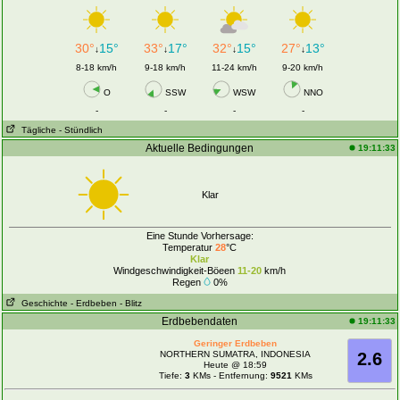
30°
15°
33°
17°
32°
15°
27°
13°
↓
↓
↓
↓
8-18 km/h
9-18 km/h
11-24 km/h
9-20 km/h
O
SSW
WSW
NNO
-
-
-
-
Tägliche
- Stündlich
Aktuelle Bedingungen
19:11:33
Klar
Eine Stunde Vorhersage:
Temperatur
28
°C
Klar
Windgeschwindigkeit-Böeen
11-20
km/h
Regen
0%
Geschichte
- Erdbeben
- Blitz
Erdbebendaten
19:11:33
Geringer Erdbeben
NORTHERN SUMATRA, INDONESIA
2.6
Heute @ 18:59
Tiefe:
3
KMs - Entfernung:
9521
KMs