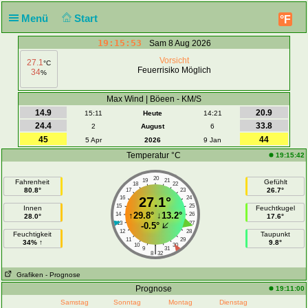
Menü
Start
°F
19:15:53
Sam 8 Aug 2026
Vorsicht
27.1
°C
Feuerrisiko Möglich
34
%
Max Wind | Böeen - KM/S
14.9
20.9
15:11
Heute
14:21
24.4
33.8
2
August
6
45
44
5 Apr
2026
9 Jan
Temperatur °C
19:15:42
20
19
21
Fahrenheit
Gefühlt
18
22
80.8°
26.7°
17
23
16
27.1°
24
15
25
Innen
Feuchtkugel
↑
29.8°
↓
13.2°
14
26
28.0°
17.6°
13
27
-0.5°
12
28
Feuchtigkeit
Taupunkt
11
29
34% ↑
9.8°
10
30
|
9
31
8
32
Grafiken
- Prognose
Prognose
19:11:00
Samstag
Sonntag
Montag
Dienstag