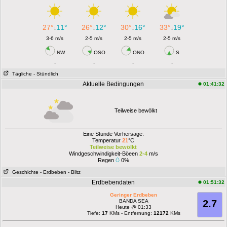
27°
11°
26°
12°
30°
16°
33°
19°
↓
↓
↓
↓
3-6 m/s
2-5 m/s
2-5 m/s
2-5 m/s
NW
OSO
ONO
S
-
-
-
-
Tägliche
- Stündlich
Aktuelle Bedingungen
01:41:32
Teilweise bewölkt
Eine Stunde Vorhersage:
Temperatur
21
°C
Teilweise bewölkt
Windgeschwindigkeit-Böeen
2-4
m/s
Regen
0%
Geschichte
- Erdbeben
- Blitz
Erdbebendaten
01:51:32
Geringer Erdbeben
BANDA SEA
2.7
Heute @ 01:33
Tiefe:
17
KMs - Entfernung:
12172
KMs