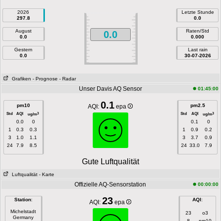
2026
Letzte Stunde
297.8
0.0
August
Raten/Std
0.0
0.0
0.000
Gestern
Last rain
0.0
30-07-2026
Grafiken
- Prognose
- Radar
Unser Davis AQ Sensor
01:45:00
0.1
pm10
pm2.5
AQI:
epa
Std
AQI
Std
AQI
3
3
ug/m
ug/m
0.0
0
0.1
0
1
0.3
0.3
1
0.9
0.2
3
1.0
1.1
3
3.7
0.9
24
7.9
8.5
24
33.0
7.9
Gute Luftqualität
Luftqualität
- Karte
Offizielle AQ-Sensorstation
00:00:00
23
Station
:
AQI
:
AQI:
epa
Michelstadt
23
o3
Germany
8
pm10