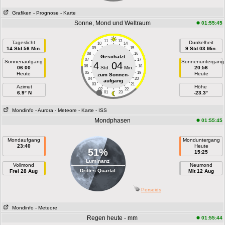
Grafiken
- Prognose
- Karte
Sonne, Mond und Weltraum
01:55:45
11
13
Tageslicht
Dunkelheit
10
14
14 Std.56 Min.
09
15
9 Std.03 Min.
08
16
Geschätzt:
07
17
Sonnenaufgang
Sonnenuntergang
4
04
06
18
06:00
Std.
Min.
20:56
05
19
Heute
Heute
zum Sonnen-
04
20
aufgang
03
21
Azimut
Höhe
02
22
6.9° N
01
23
-23.3°
Mondinfo
- Aurora
- Meteore
- Karte
- ISS
Mondphasen
01:55:45
Mondaufgang
Monduntergang
23:40
Heute
51%
15:25
Luminanz
Vollmond
Neumond
Drittes Quartal
Frei 28 Aug
Mit 12 Aug
Perseids
Mondinfo
- Meteore
Regen heute - mm
01:55:44