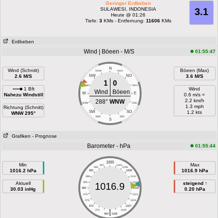
Geringer Erdbeben
SULAWESI, INDONESIA
3.1
Heute @ 01:26
Tiefe:
3
KMs - Entfernung:
11606
KMs
Erdbeben
Wind | Böeen - M/S
01:55:47
N
Wind (Schnitt)
Böeen (Max)
NNW
NNO
2.6 M/S
NW
NO
3.6 M/S
1
0
WNW
ONO
1 Bft
Wind
Wind
Böeen
W
E
Nahezu Windstill
0.6 m/s =
2.2 km/h
288°
WNW
WSW
OSO
1.3 mph
Richtung (Schnitt)
SW
SO
1.2 kts
WNW 295°
SSW
SSO
S
Grafiken
- Prognose
Barometer - hPa
01:55:44
1000
Min
Max
997
1003
994
1006
1016.2 hPa
1016.9 hPa
991
1009
988
1012
Aktuell
985
1015
steigend ↑
1016.9
30.03 inHg
982
1018
0.20 hPa
979
1021
976
1024
973
1027
|
970
1030
964
1036