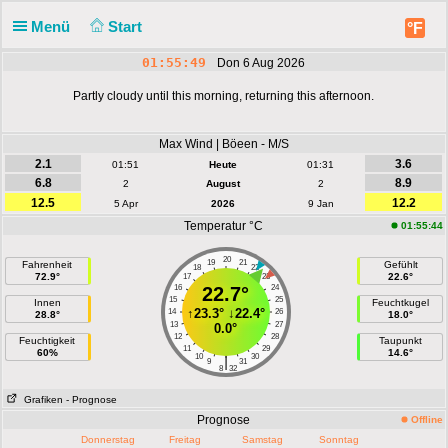
Menü
Start
°F
01:55:50
Don 6 Aug 2026
Partly cloudy until this morning, returning this afternoon.
Max Wind | Böeen - M/S
2.1
3.6
01:51
Heute
01:31
6.8
8.9
2
August
2
12.5
12.2
5 Apr
2026
9 Jan
Temperatur °C
01:55:44
20
19
21
Fahrenheit
Gefühlt
18
22
72.9°
22.6°
17
23
16
22.7°
24
15
25
Innen
Feuchtkugel
↑
23.3°
↓
22.4°
14
26
28.8°
18.0°
13
27
0.0°
12
28
Feuchtigkeit
Taupunkt
11
29
60%
14.6°
10
30
|
9
31
8
32
Grafiken
- Prognose
Prognose
Offline
Donnerstag
Freitag
Samstag
Sonntag