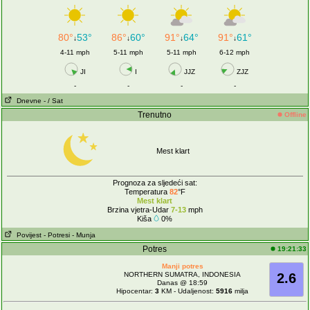
80°
53°
86°
60°
91°
64°
91°
61°
↓
↓
↓
↓
4-11 mph
5-11 mph
5-11 mph
6-12 mph
JI
I
JJZ
ZJZ
-
-
-
-
Dnevne
- / Sat
Trenutno
Offline
Mest klart
Prognoza za sljedeći sat:
Temperatura
82
°F
Mest klart
Brzina vjetra-Udar
7-13
mph
Kiša
0%
Povijest
- Potresi
- Munja
Potres
19:21:33
Manji potres
NORTHERN SUMATRA, INDONESIA
2.6
Danas @ 18:59
Hipocentar:
3
KM - Udaljenost:
5916
milja