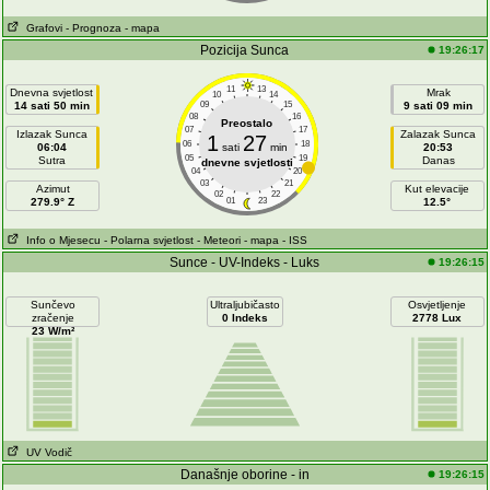
Grafovi
- Prognoza
- mapa
Pozicija Sunca
19:26:17
11
13
Dnevna svjetlost
Mrak
10
14
14 sati 50 min
09
15
9 sati 09 min
08
16
Preostalo
07
17
Izlazak Sunca
Zalazak Sunca
1
27
06
18
06:04
sati
min
20:53
05
19
Sutra
Danas
dnevne svjetlosti
04
20
03
21
Azimut
Kut elevacije
02
22
279.9° Z
01
23
12.5°
Info o Mjesecu
- Polarna svjetlost
- Meteori
- mapa
- ISS
Sunce - UV-Indeks - Luks
19:26:15
Sunčevo
Ultraljubičasto
Osvjetljenje
zračenje
0 Indeks
2778 Lux
23 W/m²
UV Vodič
Današnje oborine - in
19:26:15