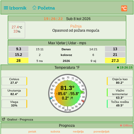
Izbornik
Početna
°C
19:26:22
Sub 8 kol 2026
Pažnja
27.4
°C
Opasnost od požara moguća
33
%
Max Vjetar | Udar - mps
9.3
13
15:11
Danas
14:21
15.2
21
2
kolovoz
6
28
27.3
5 tra
2026
9 sij
Temperatura °F
19:26:15
70
68
72
Celsius
Osjeća kao
66
74
27.4°
80.2°
64
76
62
81.3°
78
60
80
Unutarnja
Vlažni
↑
85.6°
↓
55.8°
58
82
82.4°
termometar
56
84
0.2°
63.3°
54
86
Vlaga
Točka rosišta
52
88
33%
49.5°
50
90
|
48
92
46
94
Grafovi
- Prognoza
Prognoza
Offline
petak
subota
nedjelja
ponedjeljak