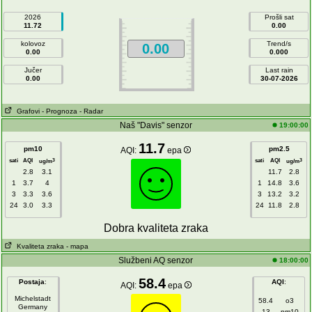
2026
Prošli sat
11.72
0.00
kolovoz
Trend/s
0.00
0.00
0.000
Jučer
Last rain
0.00
30-07-2026
Grafovi
- Prognoza
- Radar
Naš "Davis" senzor
19:00:00
11.7
pm10
pm2.5
AQI:
epa
sati
AQI
sati
AQI
3
3
ug/m
ug/m
2.8
3.1
11.7
2.8
1
3.7
4
1
14.8
3.6
3
3.3
3.6
3
13.2
3.2
24
3.0
3.3
24
11.8
2.8
Dobra kvaliteta zraka
Kvaliteta zraka
- mapa
Službeni AQ senzor
18:00:00
58.4
Postaja
:
AQI
:
AQI:
epa
Michelstadt
58.4
o3
Germany
13
pm10