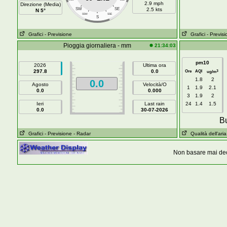
2.9 mph
Direzione (Media)
SW
SE
2.5 kts
N 5°
SSW
SSE
S
Grafici
- Previsione
Grafici
- Previs
Pioggia giornaliera - mm
21:34:03
pm10
2026
Ultima ora
297.8
0.0
Ore
AQI
3
ug/m
1.8
2
0.0
Agosto
Velocità/O
1
1.9
2.1
0.0
0.000
3
1.9
2
Ieri
Last rain
24
1.4
1.5
0.0
30-07-2026
Bu
Grafici
- Previsione
- Radar
Qualità dell'aria
Non basare mai dec