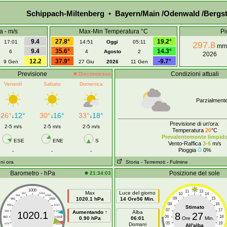
Schippach-Miltenberg • Bayern/Main /Odenwald /Bergs
a - m/s
Max-Min Temperatura °C
Pi
9.4
27.8°
19.2°
17:01
14:51
Oggi
05:11
297.8
mm
9.4
35.6°
14.3°
6
4
Agosto
2
2026
12.2
37.9°
-9.7°
9 Gen
27 Giu
2026
11 Gen
Previsione
Condizioni attuali
Disconnesso
Venerdì
Sabato
Domenica
Parzialment
26°
12°
30°
16°
33°
18°
↓
↓
↓
Previsione di un'ora:
2-5 m/s
2-5 m/s
2-5 m/s
Temperatura
20
°C
Prevalentemente limpid
ESE
ENE
S
Vento-Raffica
3-6
m/s
Pioggia
0%
-
-
-
ni ora
Storia
- Terremoti
- Fulmine
Barometro - hPa
Posizione del sole
21:34:03
1000
11
13
Max
Luce del giorno
10
14
997
1003
994
1006
1020.1 hPa
14 Ore56 Min.
09
15
991
1009
08
16
988
1012
Stimato
07
17
985
1015
Aumentando ↑
Alba
1020.1
8
27
06
18
982
1018
0.90 hPa
06:01
Ore
Min.
05
19
Domani
979
1021
All'alba