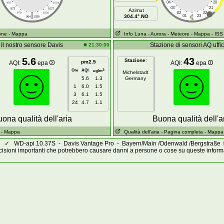
04
20
976
1024
03
21
973
1027
Azimut
|
02
22
970
1030
304.4° NO
01
23
964
1036
ione
- Mappa
Info Luna
- Aurora
- Meteore
- Mappa
- ISS
Il nostro sensore Davis
Stazione di sensori AQ uffic
21:30:00
5.6
43
Stazione
:
pm2.5
AQI:
epa
AQI:
epa
Ore
AQI
3
ug/m
Michelstadt
5.6
1.3
Germany
1
6.0
1.5
3
6.1
1.5
24
4.7
1.1
ona qualità dell'aria
Buona qualità dell'a
- Mappa
Qualità dell'aria
- Pagina completa
- Mappa
✓
WD-api 10.37S - Davis Vantage Pro - Bayern/Main /Odenwald /Bergstraße
isioni importanti che potrebbero causare danni a persone o cose su queste inform