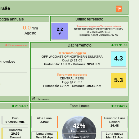
traße
°F
oggia annuale
Ultimo terremoto
0.0
Terremoto regionale Terremoto minore
mm
2.2
NEAR THE COAST OF WESTERN TURKEY
Ore: 06-08-2026 19:50
Agosto
Profondità: 7.4 KM Distanza: 1752 KM
Dati terremoto
Disconnesso
21:31:33
Terremoto leggero
OFF W COAST OF NORTHERN SUMATRA
4.3
Oggi @ 21:05
e nuvoloso
Profondità:
10
KM - Distanza:
9241
KM
Terremoto moderato
CENTRAL PERU
5.3
Oggi @ 20:57
o
Profondità:
10
KM - Distanza:
10653
KM
Terremoti
Fase lunare
21:34:07
21:34:07
Buio
Alba Luna
Tramonto Luna
9 Ore03 Min.
23:40
Domani
42%
16:48
Tramonto
Luminanza
20:55
Luna piena
Luna nuova
Ultimo quarto
Domani
Ven 28 Ago
Mer 12 Ago