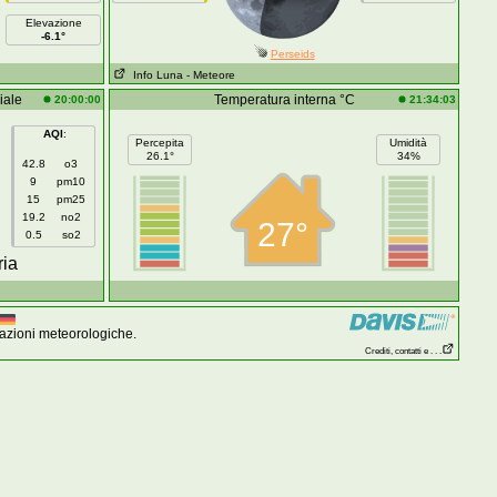
Elevazione
-6.1°
Perseids
Info Luna
- Meteore
iale
Temperatura interna °C
20:00:00
21:34:03
AQI
:
Percepita
Umidità
26.1°
34%
42.8
o3
9
pm10
15
pm25
19.2
no2
27°
0.5
so2
ria
azioni meteorologiche.
Crediti, contatti e . . .