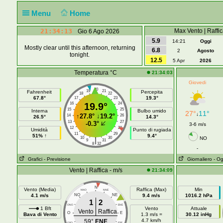
Menu
Home
21:34:13
Max Vento | Raffic
Gio 6 Ago 2026
5.9
14:21
Oggi
Mostly clear until this afternoon, returning
6.8
2
Agosto
tonight.
12.5
5 Apr
2026
Temperatura °C
21:34:03
Giovedi
20
19
21
Fahrenheit
Percepita
18
22
67.8°
19.3°
17
23
16
19.9°
24
15
25
Interna
Bulbo umido
27°
11°
↓
↑
27.8°
↓
19.2°
14
26
26.5°
14.3°
13
27
-0.3°
3-6 m/s
12
28
Umidità
Punto di rugiada
11
29
51% ↑
9.4°
10
30
NO
|
9
31
8
32
-
Grafici
- Previsione
Giornaliero
- Og
Vento | Raffica - m/s
21:34:09
N
Vento (Media)
Raffica (Max)
Min
NNO
NNE
4.1 m/s
NO
NE
9.4 m/s
1016.2 hPa
1
2
ONO
ENE
1 Bft
Vento
Attuale
Vento
Raffica
O
E
Bava di Vento
1.3 m/s =
30.12 inHg
4.7 km/h
59°
ENE
OSO
ESE