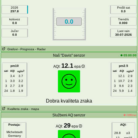
2026
Prošli sat
297.8
0.0
kolovoz
Trend/s
0.0
0.0
0.000
Jučer
Last rain
0.0
30-07-2026
Grafovi
- Prognoza
- Radar
Naš "Davis" senzor
05:00:00
12.1
pm10
pm2.5
AQI:
epa
sati
AQI
sati
AQI
3
3
ug/m
ug/m
3.4
3.7
12.1
2.9
1
3.0
3.2
1
10.7
2.6
3
2.7
2.9
3
9.6
2.3
24
1.8
1.9
24
5.9
1.4
Dobra kvaliteta zraka
Kvaliteta zraka
- mapa
Službeni AQ senzor
Offline
29
Postaja
:
AQI
:
AQI:
epa
Michelstadt
28.8
o3
Germany
12
pm10