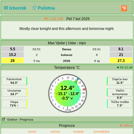
Izbornik
Početna
°F
05:12:58
Pet 7 kol 2026
Mostly clear tonight and this afternoon and tomorrow night.
Max Vjetar | Udar - mps
5.5
8.1
03:51
Danas
03:41
15.2
21
2
kolovoz
6
28
27.3
5 tra
2026
9 sij
Temperatura °C
05:12:48
10
9
11
Fahrenheit
Osjeća kao
8
12
54.3°
11.5°
7
13
6
12.4°
14
5
15
Unutarnja
Vlažni
↑
15.1°
↓
12.4°
4
16
24.7°
termometar
3
17
-0.5°
9.5°
2
18
Vlaga
Točka rosišta
1
19
71% ↑
7.3°
0
20
|
-1
21
-2
22
Grafovi
- Prognoza
Prognoza
Offline
petak
subota
nedjelja
ponedjeljak