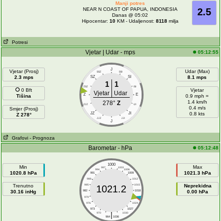
Manji potres
NEAR N COAST OF PAPUA, INDONESIA
2.5
Danas @ 05:02
Hipocentar:
10
KM - Udaljenost:
8118
milja
Potresi
Vjetar | Udar - mps
05:12:55
J
Vjetar (Prosj)
Udar (Max)
SSZ
SSI
2.3 mps
SZ
SI
8.1 mps
1
1
ZSZ
ISI
0 Bft
Vjetar
Vjetar
Udar
Z
E
Tišina
0.9 mph =
1.4 km/h
278°
Z
ZJZ
IJI
0.4 m/s
Smjer (Prosj)
JZ
JI
0.8 kts
Z 278°
JJZ
JJI
J
Grafovi
- Prognoza
Barometar - hPa
05:12:48
1000
Min
Max
997
1003
994
1006
1020.8 hPa
1021.3 hPa
991
1009
988
1012
Trenutno
985
1015
Neprekidna
1021.2
30.16 inHg
982
1018
0.00 hPa
979
1021
976
1024
973
1027
|
970
1030
964
1036