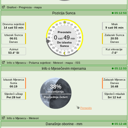
Grafovi
- Prognoza
- mapa
Pozicija Sunca
05:12:53
11
13
Dnevna svjetlost
Mrak
10
14
14 sati 53 min
09
15
9 sati 06 min
08
16
Preostalo
07
17
Izlazak Sunca
Zalazak Sunca
0
49
06
18
06:01
sati
min
20:55
05
19
Danas
Danas
Do izlaska
04
20
Sunca
03
21
Azimut
Kut elevacije
02
22
53.4° SI
01
23
-7.6°
Info o Mjesecu
- Polarna svjetlost
- Meteori
- mapa
- ISS
Info o Mjesečevim mijenama
05:12:53
Izlazak Mjeseca
Zalazak Mjeseca
Sutra
Danas
38%
00:19
16:48
osvjetljenja
Sljedeći uštap
Sljedeći mlađak
Posljednja četvrt
Pet 28 kol
Sri 12 kol
Perseids
Info o Mjesecu
- Meteori
Današnje oborine - mm
05:12:48