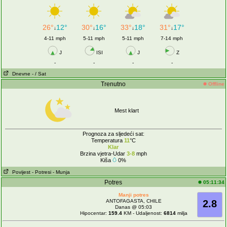
26°
12°
30°
16°
33°
18°
31°
17°
↓
↓
↓
↓
4-11 mph
5-11 mph
5-11 mph
7-14 mph
J
ISI
J
Z
-
-
-
-
Dnevne
- / Sat
Trenutno
Offline
Mest klart
Prognoza za sljedeći sat:
Temperatura
11
°C
Klar
Brzina vjetra-Udar
3-8
mph
Kiša
0%
Povijest
- Potresi
- Munja
Potres
05:11:34
Manji potres
ANTOFAGASTA, CHILE
2.8
Danas @ 05:03
Hipocentar:
159.4
KM - Udaljenost:
6814
milja