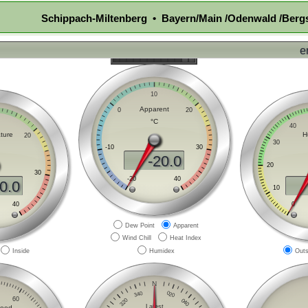
Schippach-Miltenberg • Bayern/Main /Odenwald /Berg