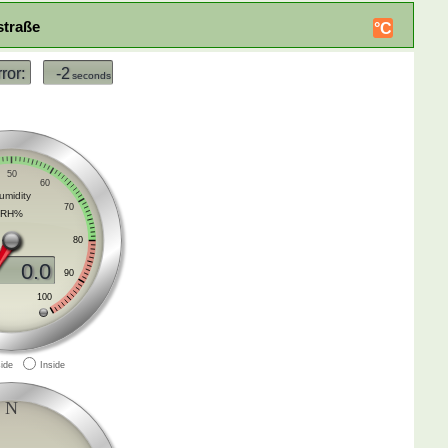
straße
°C