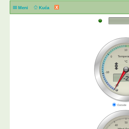
X
Meni
Kuća