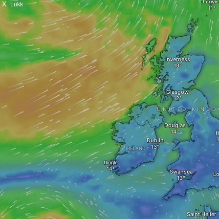
X
Lukk